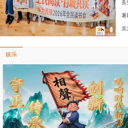
丢
暑
娱乐