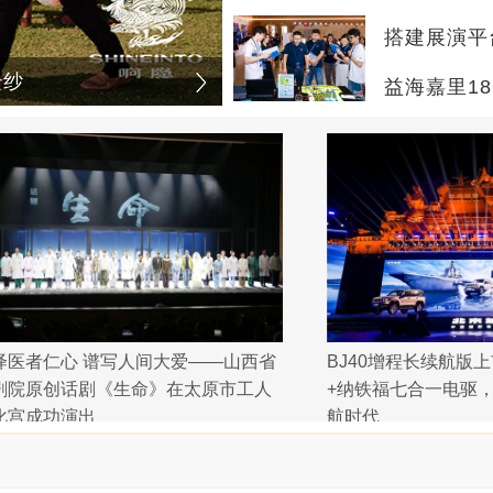
勐泐文化旅游区
国风文旅破圈出圈！平
益海嘉里1
绎医者仁心 谱写人间大爱——山西省
BJ40增程长续航版
剧院原创话剧《生命》在太原市工人
+纳铁福七合一电驱
化宫成功演出
航时代