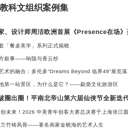
教科文组织案例集
套「餐桌美学」系列正式揭晓
方叙事——响隐与香云纱
术的融合：多伦多“Dreams Beyond 临界49”展览
地第一站景区，为什么是它？——勐泐文化旅游区
 兰竹铸风骨——著名画家金晓海的艺术人生