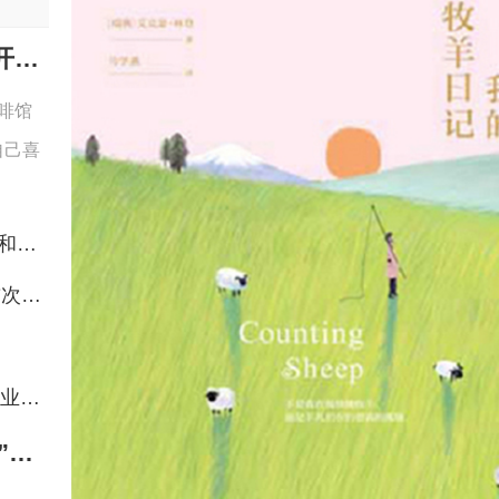
从线下共读、百亿赠书到AI赋能，华为阅读暑期开启全民阅读新场景
啡馆
自己喜
暑期读书正当时：华为阅读会员年卡限时优惠再送音乐年卡和抽奖福利！
携手时代文艺出版社探索AI交互阅读体验 京东图书智能体首次落地出版
京东图书联手快看探索IP内容实体化 推动优质IP释放长期商业价值
华为阅读2026全民读书会暑期专场，“阅读+观影”解锁夏日读书新场景