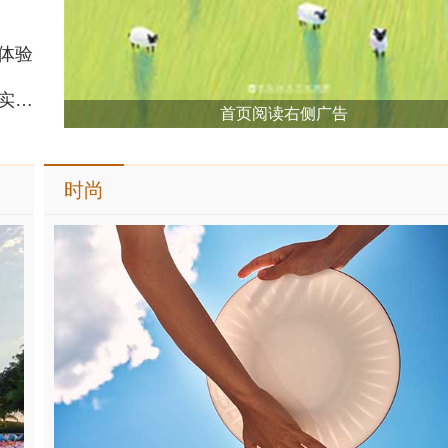
体验
京东图书“暑假阅读季”开启 精选好书满200减70 助力孩子充实暑期生活
首页阅读右侧广告
时尚