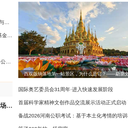
靠谱起名馆与当代父母最核心的三个诉求：正规性、专业性与安全性
聚焦民族服饰传承创新 共育高层次设计人才 ——国家艺术基金《贵州民族服饰传承与创新设计人才培训》正式启动
首届科学家精神文创作品交流展示活动正式启动 面向全社会公开征集作品
西双版纳落地第一站景区，为什么是它？——勐泐
游区
国际奥艺委员会31周年·进入快速发展阶段
中国艺术家、设计师周洁欧洲首展《Presence在场》亮相巴塞罗那皇家艺术协会