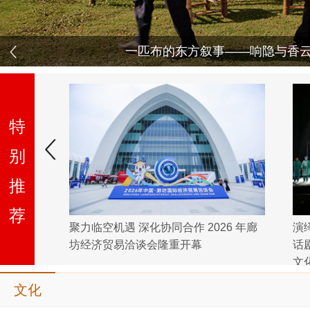
西双版纳落地第一站景区，为什么是它？——
特
别
推
荐
墨大有可
聚力临空机遇 深化协同合作 2026 年廊
演
坊经济贸易洽谈会隆重开幕
话
文
文化