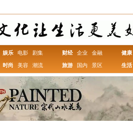
娱乐
电影
剧集
财经
企业
金融
健康
时尚
美容
潮流
旅游
国内
景区
生活