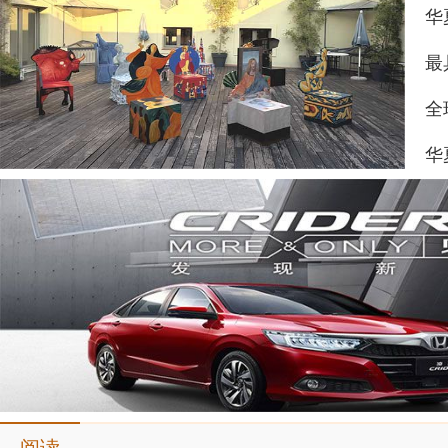
华
最
全
华
阅读