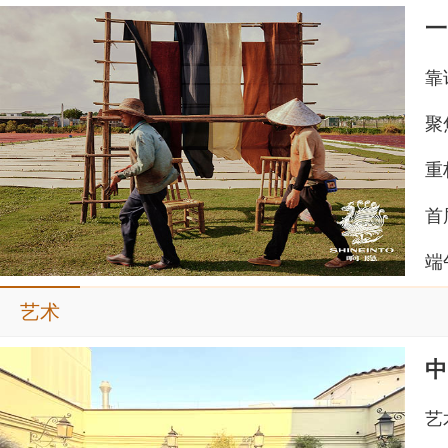
一
重
端
艺术
艺