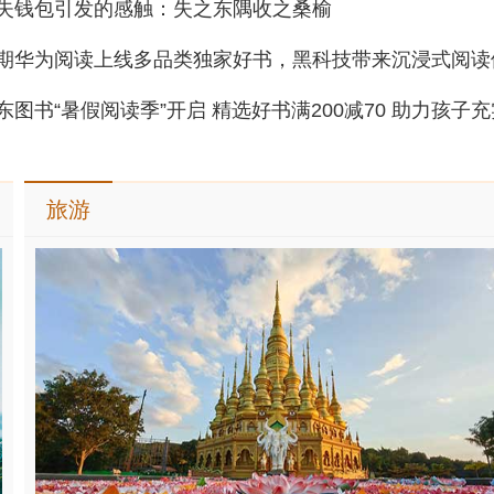
失钱包引发的感触：失之东隅收之桑榆
期华为阅读上线多品类独家好书，黑科技带来沉浸式阅读
旅游