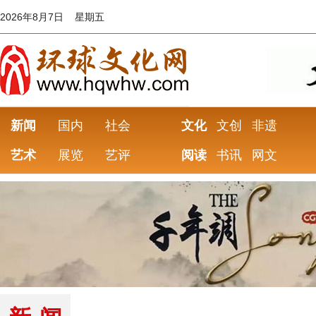
2026年8月7日 星期五
新闻
国内
社会
文化
文创
非遗
艺术
展览
艺评
阅读
书讯
网文