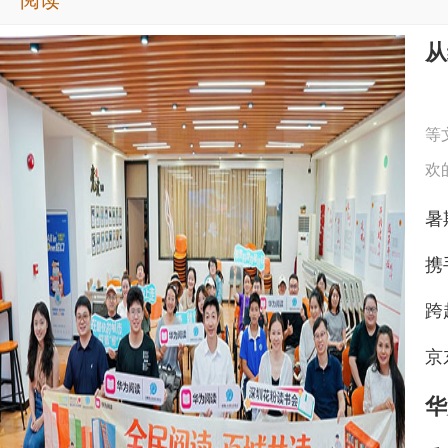
等
欢
跨