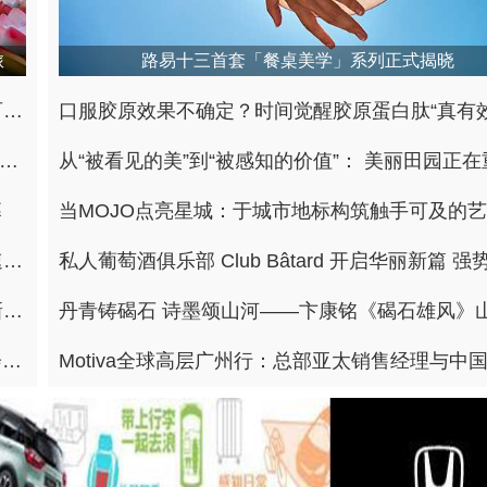
旅
路易十三首套「餐桌美学」系列正式揭晓
百乐酒店集团旗下日本两家酒店迎夏日祭盛典 京都百乐同步庆祝五周年
化为媒 以旅游为桥 —— 深圳节日大道2026中韩文化旅游交流嘉年华圆满收官
幕
端午假期好去处！FE电动方程式三亚站打造非凡极速盛宴
西南首家丽笙精选酒店亮相成都 开启蓉城国际旅居新篇章
“粽”聚中华 舞韵端阳 北京中华民族博物院端午游园会盛大启幕