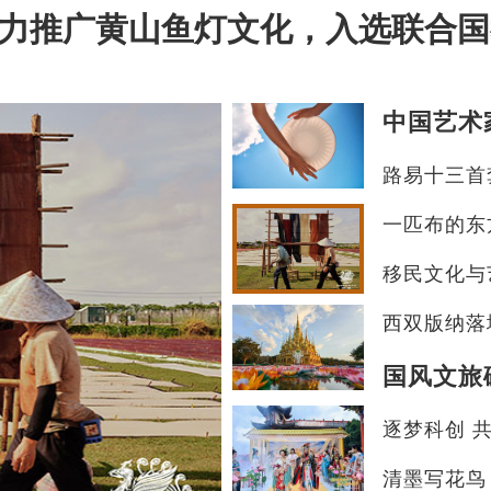
力推广黄山鱼灯文化，入选联合国
路易十三首
一匹布的东
移民文化与艺
西双版纳落
清墨写花鸟