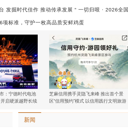
南北帝山第六届仙侠节全新迭代 打造华南沉
86项标准，守护一枚高品质安鲜鸡蛋
浸式文旅新标杆
上市：宁德时代电池
芝麻信用携手灵隐飞来峰 推出首个景
，开启硬派越野长续
区“信用预约”模式 以信用践行文明旅游
新闻