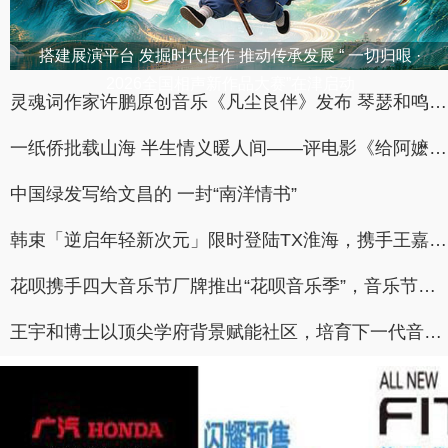
搭建展演平台 发掘时代佳作 推动传承发展 “ 一切归哏 ·
2026全国相声新作品大赛”在津启动
灵魂词作家许鹏原创音乐《凡尘良伴》发布 琴瑟和鸣人间值得
一纸侨批载山海 半生情义暖人间——评电影《给阿嬷的情书》
中国绿发写给文昌的 一封“南洋情书”
韩束「逆启年轻新次元」限时登陆TX淮海，携手王嘉尔开启无龄平行宇宙
花呗携手四大音乐节厂牌推出“花呗音乐季”，音乐节购票返5%
王宇和博士以顶尖学府背景赋能社区，培育下一代音乐人才