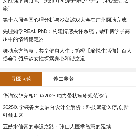
女性健康新范式：美丽田园携手裸心谷开启“身心整合之
旅”
第十六届全国心理分析与沙盘游戏大会在广州圆满完成
先理知学REAL PhD：构建情感关怀系统，做申博学子高
压中的情绪稳定器
舞动东方智慧，共享健康人生：简橙【瑜悦生活伽】百人
盛会引领乐龄女性探索身心和谐之道
寻医问药
养生养老
华润双鹤亮相CDA2025 助力带状疱疹规范诊疗
2025医学装备大会展台设计全解析：科技赋能医疗,创新
引领未来
五妙水仙膏的非遗之路：张山人医学智慧的延续