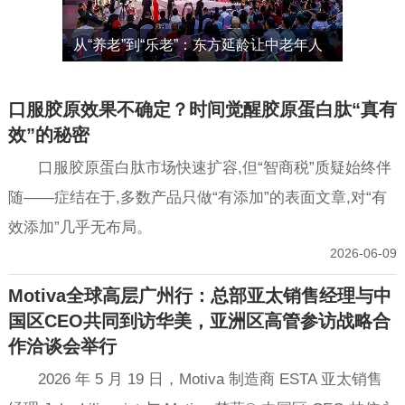
女性健
从“养老”到“乐老”：东方延龄让中老年人
开启“身
在舞台与赛场上重拾价值
口服胶原效果不确定？时间觉醒胶原蛋白肽“真有
效”的秘密
口服胶原蛋白肽市场快速扩容,但“智商税”质疑始终伴
随——症结在于,多数产品只做“有添加”的表面文章,对“有
效添加”几乎无布局。
2026-06-09
Motiva全球高层广州行：总部亚太销售经理与中
国区CEO共同到访华美，亚洲区高管参访战略合
作洽谈会举行
2026 年 5 月 19 日，Motiva 制造商 ESTA 亚太销售