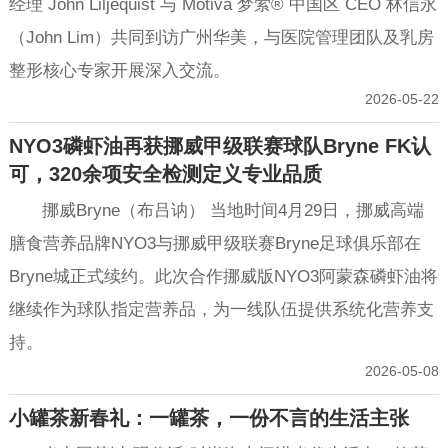
经理 John Liljequist 与 Motiva 梦萦® 中国区 CEO 林信永
（John Lim）共同到访广州华美，与医院管理团队及乳房
整形核心专家开展深入交流。
2026-05-22
NYO3磷虾油再获挪威甲级联赛球队Bryne FK认
可，320余项安全检测定义专业品质
挪威Bryne（布吕讷） 当地时间4月29日，挪威高端
膳食营养品牌NYO3与挪威甲级联赛Bryne足球俱乐部在
Bryne城正式续约。此次合作挪威版NYO3阿蒙森磷虾油将
继续作为球队指定营养品，为一线队伍提供系统化营养支
持。
2026-05-08
小罐茶新春礼：一罐茶，一份不言的生活主张