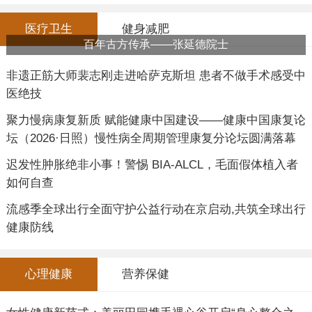
医疗卫生
健身减肥
百年古方传承——张延德院士
非遗正筋大师裴志刚走进哈萨克斯坦 患者不做手术感受中
医绝技
聚力慢病康复新质 赋能健康中国建设——健康中国康复论
坛（2026·日照）慢性病全周期管理康复分论坛圆满落幕
迟发性肿胀绝非小事！警惕 BIA-ALCL，毛面假体植入者
如何自查
流感季全球出行全面守护公益行动在京启动,共筑全球出行
健康防线
心理健康
营养保健