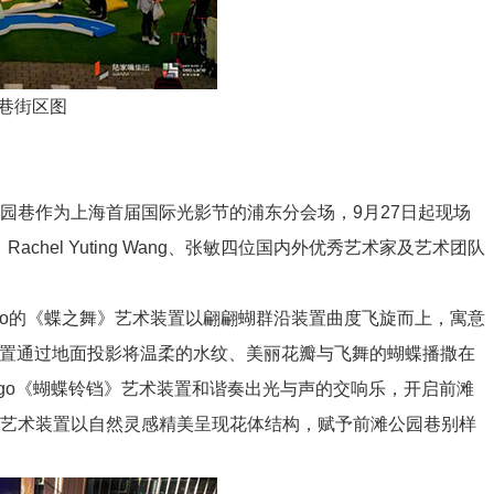
巷街区图
巷作为上海首届国际光影节的浦东分会场，9月27日起现场
、Rachel Yuting Wang、张敏四位国内外优秀艺术家及艺术团队
dio的《蝶之舞》艺术装置以翩翩蝴群沿装置曲度飞旋而上，寓意
装置通过地面投影将温柔的水纹、美丽花瓣与飞舞的蝴蝶播撒在
migo《蝴蝶铃铛》艺术装置和谐奏出光与声的交响乐，开启前滩
蒲公英》艺术装置以自然灵感精美呈现花体结构，赋予前滩公园巷别样