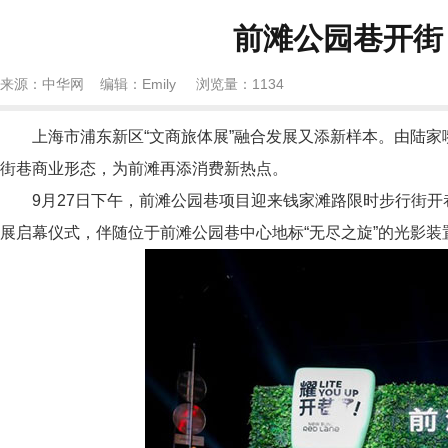
前滩公园巷开街
来源：中华网 编辑：Emily 浏览量：
1134
上海市浦东新区“文商旅体展”融合发展又添新样本。由陆家
街巷商业形态，为前滩再添消费新热点。
9月27日下午，前滩公园巷项目迎来钱家滩路限时步行街开
展启幕仪式，伴随位于前滩公园巷中心地标“无尽之旋”的光影