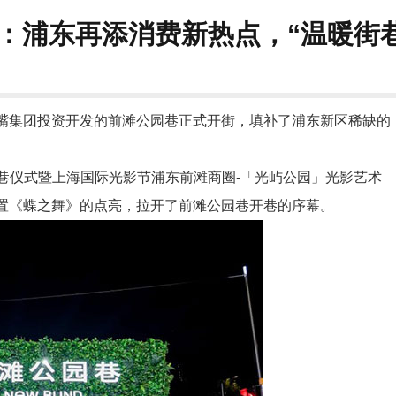
：浦东再添消费新热点，“温暖街巷
嘴集团投资开发的前滩公园巷正式开街，填补了浦东新区稀缺的
巷仪式暨上海国际光影节浦东前滩商圈-「光屿公园」光影艺术
装置《蝶之舞》的点亮，拉开了前滩公园巷开巷的序幕。