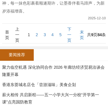
神，每一抹色彩裹着顺遂期许，让墨香伴着马蹄声，为新
岁添福增喜。
2025-12-10
上
下
首
末
一
1
2
3
4
5
一
共
9
页
84
条
页
页
页
页
要闻推荐
聚力临空机遇 深化协同合作 2026 年廊坊经济贸易洽谈会
隆重开幕
香港东荟城名店仓「尝游滋味」美食企划
薪火相传 共启新程——五一小学大兴一分校“开学第一
课”点亮国防教育