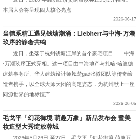
本届大会将呈现四大核心亮点
2026-06-17
当德系精工遇见钱塘潮涌：Liebherr与中海·万潮
玖序的静奢共鸣
近日，坐落于杭州钱塘江岸的首个豪宅项目——中海
·万潮玖序正式亮相。这一项目由中海地产与扎哈·哈迪德
建筑事务所、华人建筑设计师翘楚gad张微团队等传奇缔
造者携手，以全球大师天团的高定姿态，为杭州献上一座
同源世界的地标恒产
2026-06-05
毛戈平「幻花御境 萌趣万象」新品发布会 暨美
妆造型大秀绽放蓉城
2026年5月26日 至27日，毛戈平「幻花御境 萌趣万