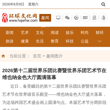
2026年8月8日 星期六
趣闻
图片
新闻
艺术
文化
阅读
娱乐
时尚
财经
旅游
健康
生活
教育
科技
公益
综合
趣闻
楚寻
备用
关于
广告
人员
网站
>
当前位置：
首页
趣闻图片
2026第十二届世界乐团比赛暨世界乐团艺术节在
维也纳金色大厅圆满落幕
近日，备受瞩目的第十二届世界乐团比赛暨世界乐团
艺术节在世界级音乐殿堂——维也纳金色大厅盛大落幕，
为这场跨国艺术盛会画上圆满句点。本届艺术节分两阶段