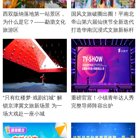
西双版纳落地第一站景区，
国风文旅破圈出圈！平南北
为什么是它？——勐泐文化
帝山第六届仙侠节全新迭代
旅游区
打造华南沉浸式文旅新标杆
“只有红楼梦·戏剧幻城” 解
重磅官宣！小镇青年达人秀
锁京津冀文旅新场景 为一
完整导师阵容出炉
场大戏赴一座小城