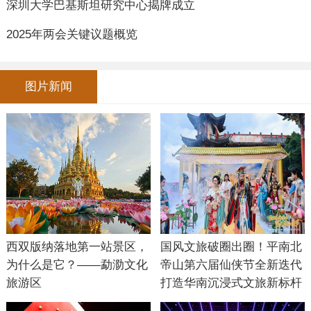
深圳大学巴基斯坦研究中心揭牌成立
2025年两会关键议题概览
图片新闻
西双版纳落地第一站景区，
国风文旅破圈出圈！平南北
为什么是它？——勐泐文化
帝山第六届仙侠节全新迭代
旅游区
打造华南沉浸式文旅新标杆