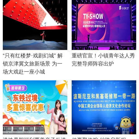
“只有红楼梦·戏剧幻城” 解
重磅官宣！小镇青年达人秀
锁京津冀文旅新场景 为一
完整导师阵容出炉
场大戏赴一座小城