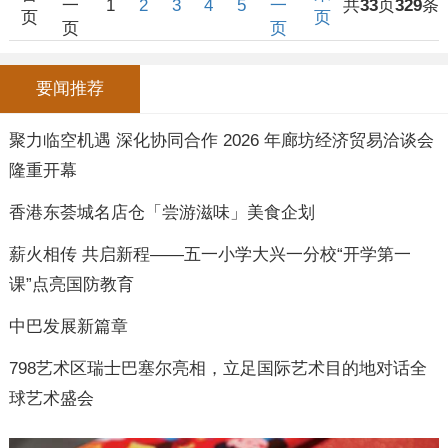
一
1
2
3
4
5
一
共
33
页
329
条
页
页
页
页
要闻推荐
聚力临空机遇 深化协同合作 2026 年廊坊经济贸易洽谈会
隆重开幕
香港东荟城名店仓「尝游滋味」美食企划
薪火相传 共启新程——五一小学大兴一分校“开学第一
课”点亮国防教育
中巴发展新篇章
798艺术区瑞士巴塞尔亮相，立足国际艺术目的地对话全
球艺术盛会