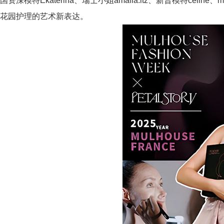
国资深模特Ekaterina、瑞士小姐amalia.itz、新晋模特celine
花园护理的艺术新表达。