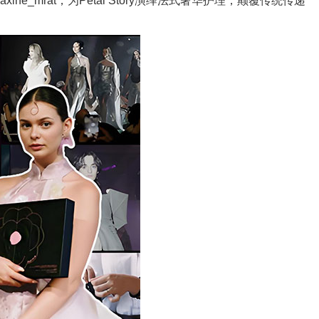
、maxine_mrat，为Petal Story演绎法式奢华护理，颠覆传统传递