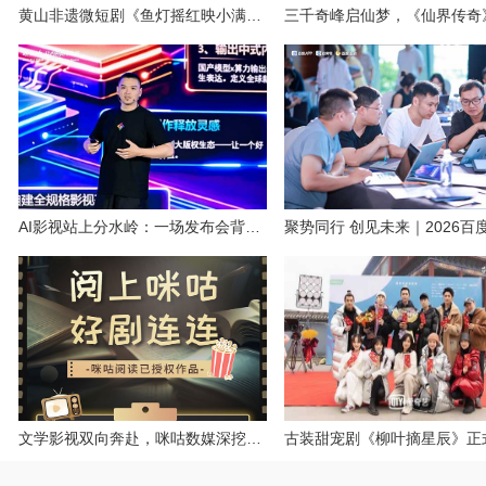
黄山非遗微短剧《鱼灯摇红映小满》圆满杀青！
AI影视站上分水岭：一场发布会背后的“体系之争”
文学影视双向奔赴，咪咕数媒深挖优质IP的长线打法