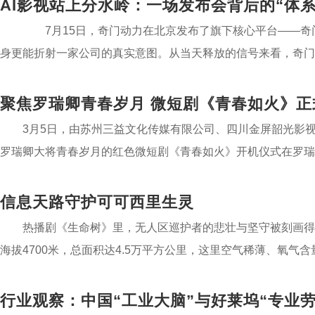
AI影视站上分水岭：一场发布会背后的“体系
7月15日，奇门动力在北京发布了旗下核心平台——奇门魔方C
身更能折射一家公司的真实意图。从当天释放的信号来看，奇门动
聚焦罗瑞卿青春岁月 微短剧《青春如火》正
3月5日，由苏州三益文化传媒有限公司、四川金屏韶光影
罗瑞卿大将青春岁月的红色微短剧《青春如火》开机仪式在罗瑞
信息天路守护可可西里生灵
热播剧《生命树》里，无人区巡护者的悲壮与坚守被刻画得
海拔4700米，总面积达4.5万平方公里，这里空气稀薄、氧气
稀野生动物赖以生存的乐园。
行业观察：中国“工业大脑”与好莱坞“专业