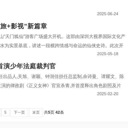
2025-06-24
旅+影视”新篇章
门山“天门狐仙”游客广场盛大开机。这部由深圳大视界国际文化产
山水为实景基底，讲述一段横跨情感与命运的仙侠史诗。此次开
2025-05-18
首演少年法庭裁判官
涛担任出品人,关旭、谢颖、钟澍佳担任总监制,佘诗曼、谭耀文、陈
主演的律政剧《正义女神》官宣杀青,并首度释出角色剧照及片
2025-02-20
共
5
页
42
条
下一页
末页
5