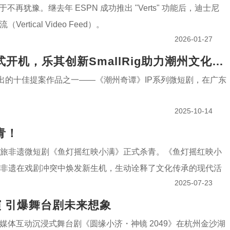
再犹豫。继去年 ESPN 成功推出 "Verts" 功能后，迪士尼
tical Video Feed）。
2026-01-27
斯莫格创投会十佳提案作品《潮州奇谭》正式开机，乐其创新SmallRig助力潮州文化全球破圈
会评选出的十佳提案作品之一——《潮州奇谭》IP系列微短剧，在广东
2025-10-14
青！
旅非遗微短剧《鱼灯摇红映小满》正式杀青。《鱼灯摇红映小
的非遗在戏剧冲突中焕发新生机，生动诠释了文化传承的现代活
2025-07-23
演 引爆舞台剧未来想象
多媒体互动沉浸式舞台剧《圆缘小济・神镜 2049》在杭州金沙湖