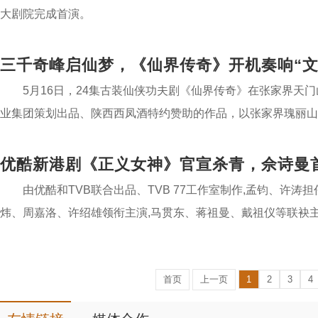
大剧院完成首演。
三千奇峰启仙梦，《仙界传奇》开机奏响“文
5月16日，24集古装仙侠功夫剧《仙界传奇》在张家界天
业集团策划出品、陕西西凤酒特约赞助的作品，以张家界瑰丽
机标志着张家界在“影视+文旅”融合探索中的新一轮跃升。
优酷新港剧《正义女神》官宣杀青，佘诗曼
由优酷和TVB联合出品、TVB 77工作室制作,孟钧、许
炜、周嘉洛、许绍雄领衔主演,马贯东、蒋祖曼、戴祖仪等联袂
花,揭开了这部原创剧集的神秘面纱。
首页
上一页
1
2
3
4