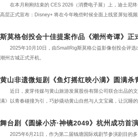
在本月刚刚结束的 CES 2026（消费电子展）上，迪士尼终于不
高层正式宣布：Disney+ 将在今年晚些时候全面上线竖屏短视频流（Ver
2025年10月10日，由SmallRig斯莫格公益影像创投
潮州古城正式开机。
黄山非遗微短剧《鱼灯摇红映小满》圆满杀
近日，麦芽传媒与黄山旅游发展股份有限公司联合出品的文
满》以青春碰撞为引，巧妙撬动黄山自然与人文宝藏，让沉睡
力。
舞台剧《圆缘小济·神镜2049》杭州成功首
2025年6月21日，作为第二届钱塘国际戏剧节参演剧目的