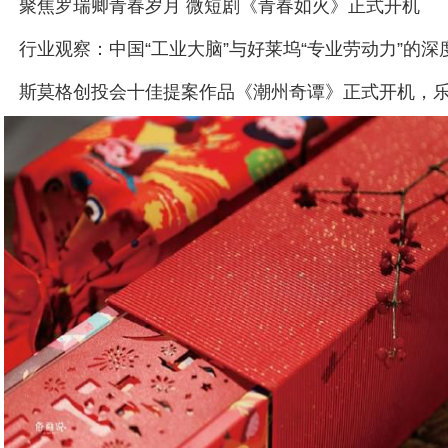
聚焦罗瑞卿青春岁月 微短剧《青春如火》正式开机