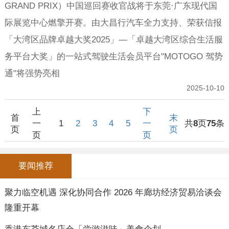
GRAND PRIX）中国巡回赛收官战将于东莞·广东现代国
际展览中心燃擎开赛。由大昌行汽车全力支持、荣获信报
「大湾区品牌卓越大奖2025」—「卓越大湾区综合生活服
务平台大奖」的一站式驾驶生活会员平台"MOTOGO 驾势
通"将强势亮相
2025-10-10
上
下
首
末
一
1
2
3
4
5
一
共
8
页
75
条
页
页
页
页
要闻推荐
聚力临空机遇 深化协同合作 2026 年廊坊经济贸易洽谈会
隆重开幕