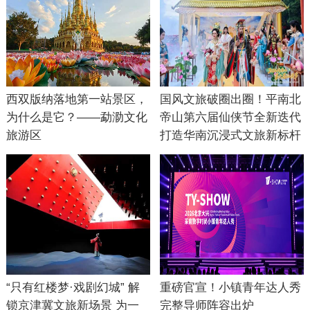
西双版纳落地第一站景区，
国风文旅破圈出圈！平南北
为什么是它？——勐泐文化
帝山第六届仙侠节全新迭代
旅游区
打造华南沉浸式文旅新标杆
“只有红楼梦·戏剧幻城” 解
重磅官宣！小镇青年达人秀
锁京津冀文旅新场景 为一
完整导师阵容出炉