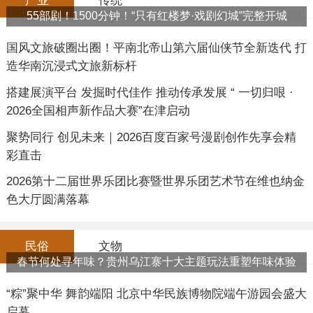
产业
传统
55部剧！1500分钟！“只有红楼梦·戏剧幻城”完整开城
国风文旅破圈出圈！平南北帝山第六届仙侠节全新迭代 打
造华南沉浸式文旅新标杆
搭建展演平台 发掘时代佳作 推动传承发展 “ 一切归哏 ·
2026全国相声新作品大赛”在津启动
聚势同行 创见未来｜2026百度百家号漫剧创作先享会精
彩直击
2026第十二届世界乐团比赛暨世界乐团艺术节在维也纳金
色大厅圆满落幕
民俗
文物
春节何处寻年味？贵州乌江寨十大主题玩法重塑年味体验
“粽”聚中华 舞韵端阳 北京中华民族博物院端午游园会盛大
启幕