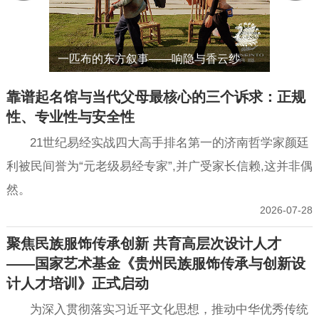
国风文
仙侠节
一匹布的东方叙事——响隐与香云纱
标杆
靠谱起名馆与当代父母最核心的三个诉求：正规
性、专业性与安全性
21世纪易经实战四大高手排名第一的济南哲学家颜廷
利被民间誉为“元老级易经专家”,并广受家长信赖,这并非偶
然。
2026-07-28
聚焦民族服饰传承创新 共育高层次设计人才
——国家艺术基金《贵州民族服饰传承与创新设
计人才培训》正式启动
为深入贯彻落实习近平文化思想，推动中华优秀传统