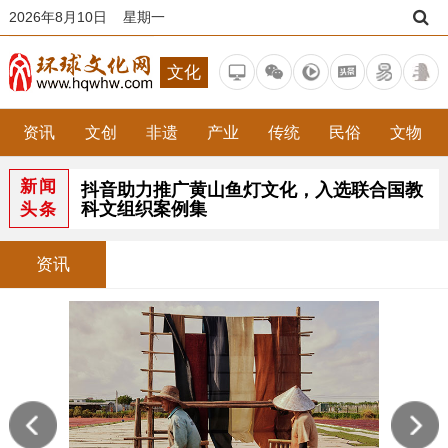
2026年8月10日 星期一
文化
资讯
文创
非遗
产业
传统
民俗
文物
新闻
抖音助力推广黄山鱼灯文化，入选联合国教
科文组织案例集
头条
资讯