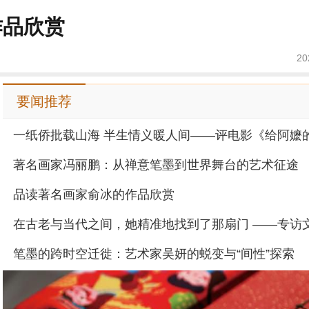
作品欣赏
20
要闻推荐
著名画家冯丽鹏：从禅意笔墨到世界舞台的艺术征途
品读著名画家俞冰的作品欣赏
笔墨的跨时空迁徙：艺术家吴妍的蜕变与“间性”探索