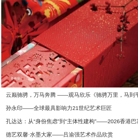
孙永印——全球最具影响力21世纪艺术巨匠
​德艺双馨·水墨大家——吕渝强艺术作品欣赏