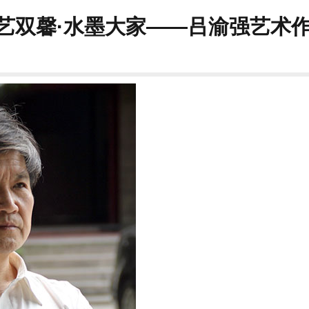
德艺双馨·水墨大家——吕渝强艺术