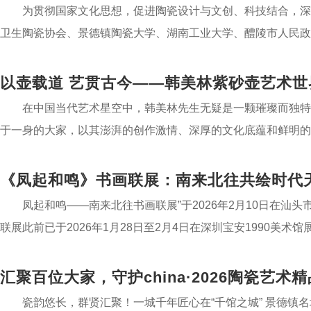
为贯彻国家文化思想，促进陶瓷设计与文创、科技结合，深
卫生陶瓷协会、景德镇陶瓷大学、湖南工业大学、醴陵市人民政府
以壶载道 艺贯古今——韩美林紫砂壶艺术
在中国当代艺术星空中，韩美林先生无疑是一颗璀璨而独特
于一身的大家，以其澎湃的创作激情、深厚的文化底蕴和鲜明的
《凤起和鸣》书画联展：南来北往共绘时代
凤起和鸣——南来北往书画联展”于2026年2月10日在
联展此前已于2026年1月28日至2月4日在深圳宝安1990美
汇聚百位大家，守护china·2026陶瓷艺
瓷韵悠长，群贤汇聚！一城千年匠心在“千馆之城” 景德镇名坊园内