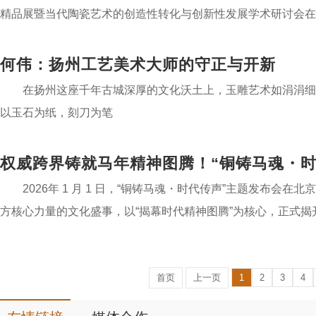
精品展暨当代陶瓷艺术的创造性转化与创新性发展学术研讨会在
何伟：扬州工艺美术大师的守正与开新
在扬州这座千年古城深厚的文化沃土上，玉雕艺术如涓涓细
以玉石为纸，刻刀为笔
权威跨界铸就马年精神图腾！“铜铸马魂・时
2026年 1 月 1 日，“铜铸马魂・时代传声”主题发布
方核心力量的文化盛事，以“揭幕时代精神图腾”为核心，正式揭
首页
上一页
1
2
3
4