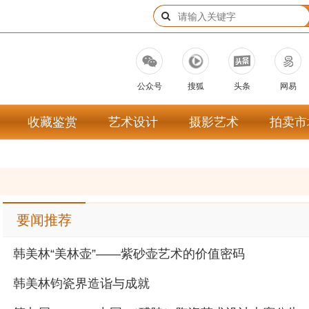
公众号
搜狐
头条
网易
收藏鉴赏
艺术设计
摄影艺术
拍卖市
要闻推荐
韩美林“美林壶”——紫砂壶艺术的价值密码
韩美林钧瓷界造诣与成就