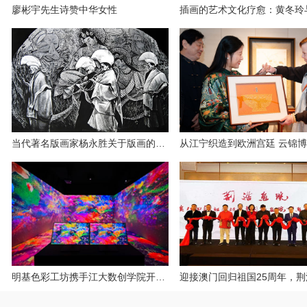
廖彬宇先生诗赞中华女性
当代著名版画家杨永胜关于版画的陈述
明基色彩工坊携手江大数创学院开启全链路色准新纪元