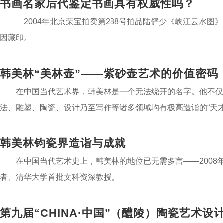
书画名家后代鉴定书画具有权威性吗？
2004年北京荣宝拍卖第288号拍品陆俨少《峡江云水图
因藏印。
韩美林“美林壶”——紫砂壶艺术的价值密码
在中国当代艺术界，韩美林是一个无法绕开的名字。他不仅是
法、雕塑、陶瓷、设计乃至写作等诸多领域均有极高造诣的“天才
韩美林钧瓷界造诣与成就
在中国当代艺术史上，韩美林的地位已无需多言——2008
者、清华大学首批文科资深教授。
第九届“CHINA·中国”（醴陵）陶瓷艺术设