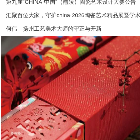
第九届“CHINA·中国”（醴陵）陶瓷艺术设计大赛公告
何伟：扬州工艺美术大师的守正与开新