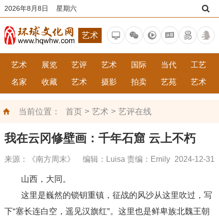
2026年8月8日 星期六
艺术
艺术
展览
艺评
艺术
国际
当代
工艺
名家
收藏
艺术
摄影
拍卖
艺苑
艺术
>
>
当前位置：
首页
艺术
艺评在线
我在云冈修壁画：千年石窟 云上不朽
来源：《南方周末》 编辑：Luisa 责编：Emily
2024-12-31
山西，大同。
这里是巍然的锁钥重镇，征战的风沙从这里吹过，写
下“塞长连白空，遥见汉旗红”。这里也是鲜卑族北魏王朝