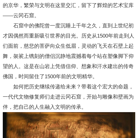
的京华，繁荣与文明在这里交汇，留下了辉煌的艺术宝库
——云冈石窟。
石窟中的佛陀曾一度沉睡上千年之久，直到上世纪初
才因偶然而重新吸引世界的目光。历史从1500年前走到人
们面前，慈悲的菩萨向众生低眉，灵动的飞天在石壁上起
舞，袈裟上镌刻的僧侣沉静地震撼着每个站在塑像脚下仰
望的人。这是在山岩上凭借信仰、想象和汗水建出的传奇
佛国，时间留住了1500年前的文明精华。
如何把历史继续传递给未来？带着这个宏大的命题，
一代代文物修复师们走进云冈石窟，开始与雕像和壁画为
伴，把自己的人生融入文明的传承。