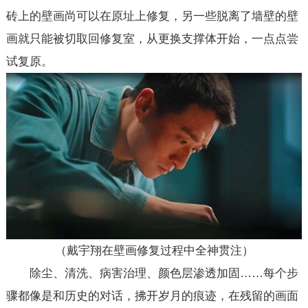
砖上的壁画尚可以在原址上修复，另一些脱离了墙壁的壁
画就只能被切取回修复室，从更换支撑体开始，一点点尝
试复原。
（戴宇翔在壁画修复过程中全神贯注）
除尘、清洗、病害治理、颜色层渗透加固……每个步
骤都像是和历史的对话，拂开岁月的痕迹，在残留的画面