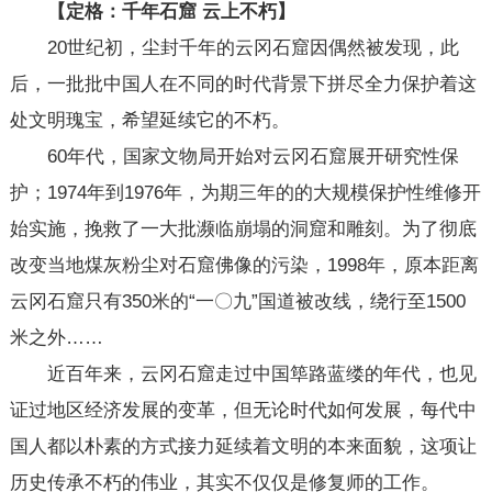
【定格：千年石窟 云上不朽】
20世纪初，尘封千年的云冈石窟因偶然被发现，此
后，一批批中国人在不同的时代背景下拼尽全力保护着这
处文明瑰宝，希望延续它的不朽。
60年代，国家文物局开始对云冈石窟展开研究性保
护；1974年到1976年，为期三年的的大规模保护性维修开
始实施，挽救了一大批濒临崩塌的洞窟和雕刻。为了彻底
改变当地煤灰粉尘对石窟佛像的污染，1998年，原本距离
云冈石窟只有350米的“一〇九”国道被改线，绕行至1500
米之外……
近百年来，云冈石窟走过中国筚路蓝缕的年代，也见
证过地区经济发展的变革，但无论时代如何发展，每代中
国人都以朴素的方式接力延续着文明的本来面貌，这项让
历史传承不朽的伟业，其实不仅仅是修复师的工作。