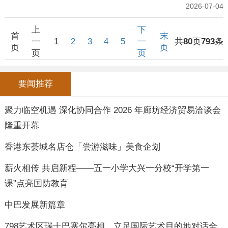
2026-07-04
上
下
首
末
一
1
2
3
4
5
一
共
80
页
793
条
页
页
页
页
要闻推荐
聚力临空机遇 深化协同合作 2026 年廊坊经济贸易洽谈会
隆重开幕
香港东荟城名店仓「尝游滋味」美食企划
薪火相传 共启新程——五一小学大兴一分校“开学第一
课”点亮国防教育
中巴发展新篇章
798艺术区瑞士巴塞尔亮相，立足国际艺术目的地对话全