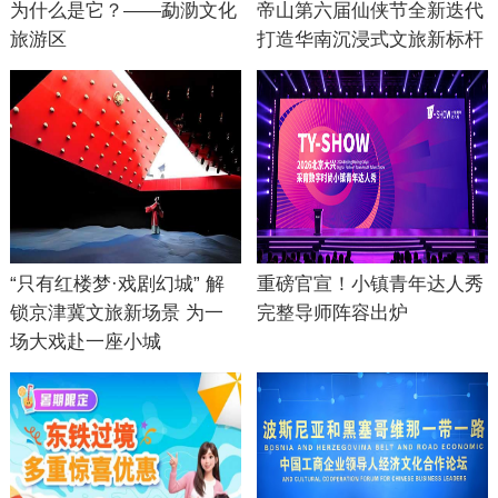
为什么是它？——勐泐文化
帝山第六届仙侠节全新迭代
旅游区
打造华南沉浸式文旅新标杆
“只有红楼梦·戏剧幻城” 解
重磅官宣！小镇青年达人秀
锁京津冀文旅新场景 为一
完整导师阵容出炉
场大戏赴一座小城