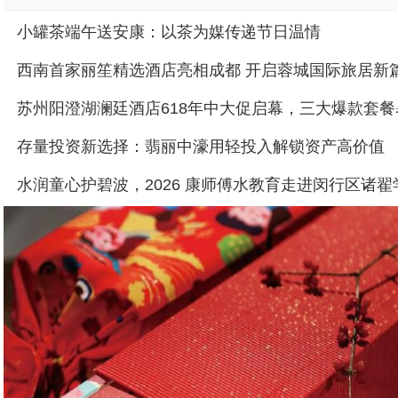
小罐茶端午送安康：以茶为媒传递节日温情
西南首家丽笙精选酒店亮相成都 开启蓉城国际旅居新
存量投资新选择：翡丽中濠用轻投入解锁资产高价值
水润童心护碧波，2026 康师傅水教育走进闵行区诸翟