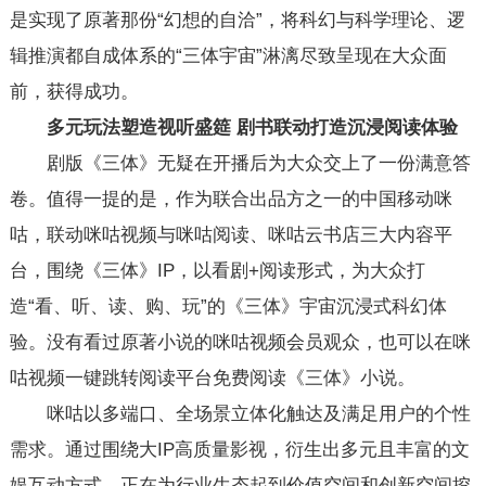
是实现了原著那份“幻想的自洽”，将科幻与科学理论、逻
辑推演都自成体系的“三体宇宙”淋漓尽致呈现在大众面
前，获得成功。
多元玩法塑造视听盛筵 剧书联动打造沉浸阅读体验
剧版《三体》无疑在开播后为大众交上了一份满意答
卷。值得一提的是，作为联合出品方之一的中国移动咪
咕，联动咪咕视频与咪咕阅读、咪咕云书店三大内容平
台，围绕《三体》IP，以看剧+阅读形式，为大众打
造“看、听、读、购、玩”的《三体》宇宙沉浸式科幻体
验。没有看过原著小说的咪咕视频会员观众，也可以在咪
咕视频一键跳转阅读平台免费阅读《三体》小说。
咪咕以多端口、全场景立体化触达及满足用户的个性
需求。通过围绕大IP高质量影视，衍生出多元且丰富的文
娱互动方式，正在为行业生态起到价值空间和创新空间挖