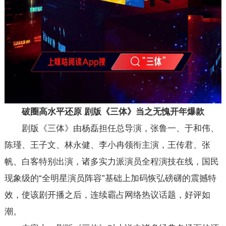
破圈高水平还原 剧版《三体》当之无愧开年爆款
剧版《三体》由杨磊担任总导演，张鲁一、于和伟、
陈瑾、王子文、林永健、李小冉领衔主演，王传君、张
帆、白客特别出演，诸多实力派演员全程演技在线，国民
现象级的“全明星演员阵容”基础上加码恢弘磅礴的震撼特
效，使该剧开播之后，连续霸占网络热议话题，好评如
潮。