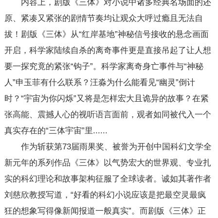
内容上，剧版《三体》对小说中诸多经典名场面的还
原、紧凑又紧张的剧情节奏均让观众大呼过瘾且无法自
拔！剧版《三体》从“红岸基地”神秘信号接收的悬念画面
开启，科学家陆续自杀的离奇事件更是直接吊起了让人想
要一探究竟的紧张“钩子”。科学家离奇身亡事件与“神秘
人”申玉菲有什么联系？汪淼为什么能看见“幽灵”倒计
时？“宇宙为你闪烁”又将是怎样宏大且诡异的故事？在紧
张高能、震撼人心的视听语言面前，观者如同被代入一个
真实存在的“三体宇宙”里......
作为斩获第73届雨果奖、被誉为开创中国科幻文学全
新元年的系列作品《三体》以气势宏大的世界观、专业扎
实的科幻理论和故事架构征服了全球读者。诚如其著作者
刘慈欣教授写道，“好看的科幻小说应该是把最空灵最疯
狂的想象写得像新闻报道一般真实”。而剧版《三体》正