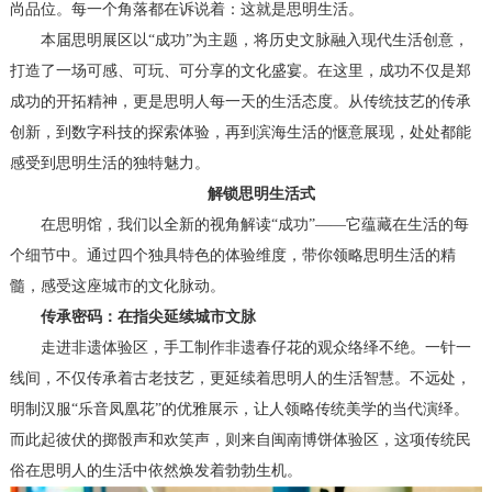
尚品位。每一个角落都在诉说着：这就是思明生活。
本届思明展区以“成功”为主题，将历史文脉融入现代生活创意，
打造了一场可感、可玩、可分享的文化盛宴。在这里，成功不仅是郑
成功的开拓精神，更是思明人每一天的生活态度。从传统技艺的传承
创新，到数字科技的探索体验，再到滨海生活的惬意展现，处处都能
感受到思明生活的独特魅力。
解锁思明生活式
在思明馆，我们以全新的视角解读“成功”——它蕴藏在生活的每
个细节中。通过四个独具特色的体验维度，带你领略思明生活的精
髓，感受这座城市的文化脉动。
传承密码：在指尖延续城市文脉
走进非遗体验区，手工制作非遗春仔花的观众络绎不绝。一针一
线间，不仅传承着古老技艺，更延续着思明人的生活智慧。不远处，
明制汉服“乐音凤凰花”的优雅展示，让人领略传统美学的当代演绎。
而此起彼伏的掷骰声和欢笑声，则来自闽南博饼体验区，这项传统民
俗在思明人的生活中依然焕发着勃勃生机。