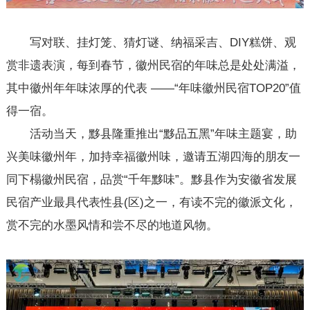
写对联、挂灯笼、猜灯谜、纳福采吉、DIY糕饼、观
赏非遗表演，每到春节，徽州民宿的年味总是处处满溢，
其中徽州年年味浓厚的代表 ——“年味徽州民宿TOP20”值
得一宿。
活动当天，黟县隆重推出“黟品五黑”年味主题宴，助
兴美味徽州年，加持幸福徽州味，邀请五湖四海的朋友一
同下榻徽州民宿，品赏“千年黟味”。黟县作为安徽省发展
民宿产业最具代表性县(区)之一，有读不完的徽派文化，
赏不完的水墨风情和尝不尽的地道风物。