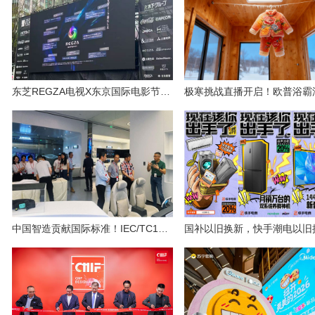
东芝REGZA电视X东京国际电影节：以顶级音画技术，重塑影像新纪元
中国智造贡献国际标准！IEC/TC100关键工作组会议于广州视源股份召开