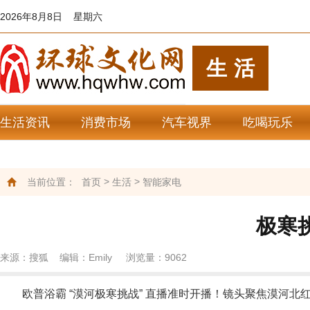
2026年8月8日 星期六
生活
生活资讯
消费市场
汽车视界
吃喝玩乐
>
>
当前位置：
首页
生活
智能家电
极寒
来源：搜狐 编辑：Emily 浏览量：
9062
欧普浴霸 “漠河极寒挑战” 直播准时开播！镜头聚焦漠河北红