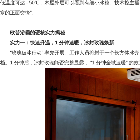
低温度可达 - 50℃，木屋外层可以看到有细小冰粒。技术控主
寒的正面交锋”。
欧普浴霸的硬核实力揭秘
实力一：
快速升温，
1 分钟速暖，冰封玫瑰焕新
“玫瑰破冰行动” 率先开展。工作人员将封于一个长方体冰壳
档。1 分钟后，冰封玫瑰能否完整显露， “1 分钟全域速暖” 