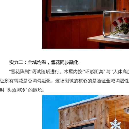
实力二：全域均温，雪花同步融化
“雪花阵列” 测试随后进行。木屋内按 “环形距离” 与 “人体高度
证所有雪花是否均匀融化。这场测试的核心的是验证全域均温性
时 “头热脚冷” 的尴尬。