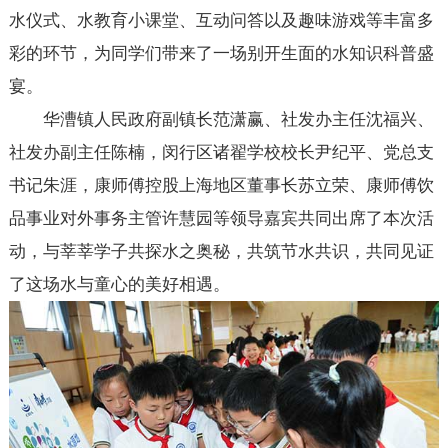
水仪式、水教育小课堂、互动问答以及趣味游戏等丰富多
彩的环节，为同学们带来了一场别开生面的水知识科普盛
宴。
华漕镇人民政府副镇长范潇赢、社发办主任沈福兴、
社发办副主任陈楠，闵行区诸翟学校校长尹纪平、党总支
书记朱涯，康师傅控股上海地区董事长苏立荣、康师傅饮
品事业对外事务主管许慧园等领导嘉宾共同出席了本次活
动，与莘莘学子共探水之奥秘，共筑节水共识，共同见证
了这场水与童心的美好相遇。