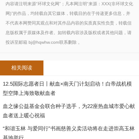
内容请注明来源“环球文化网”；凡本网注明“来源：XXX(非环球文化
网)”的作品，均转载自其它媒体，转载目的在于传递更多信息，并
不代表本网赞同其观点和对其作品内容的实质真实性负责，转载信
息版权属于原媒体及作者。如转载内容涉及版权或者其他问题，请
投诉至邮箱 bj@hqwhw.com联系删除 。
相关阅读
12.5国际志愿者日丨献血×南天门计划启动！白帝战机模
型空降上海致敬献血者
血之缘公益基金会联合种子选手，为22座热血城市爱心献
血者送上暖心祝福
“和谐玉林 与爱同行”书画慈善义卖活动将在走进崇高玉林
基地举行