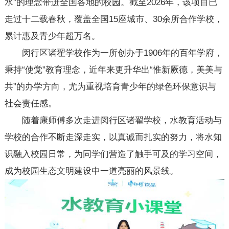
水”的理念带进全国各地的校园。截至2026年，该项目已
走过十二载春秋，覆盖全国15座城市、30余所合作学校，
累计惠及青少年超万名。
闵行区诸翟学校作为一所创办于1906年的百年学府，
秉持“使觉”教育理念，近年来更升华出“惟新厥德，美美与
共”的办学方向，尤为重视培育青少年的绿色环保意识与
社会责任感。
随着康师傅多次走进闵行区诸翟学校，水教育活动与
学校的合作不断走深走实，以真诚而扎实的努力，将水知
识融入校园日常，为同学们营造了触手可及的学习空间，
成为校园生态文明建设中一道亮丽的风景线。