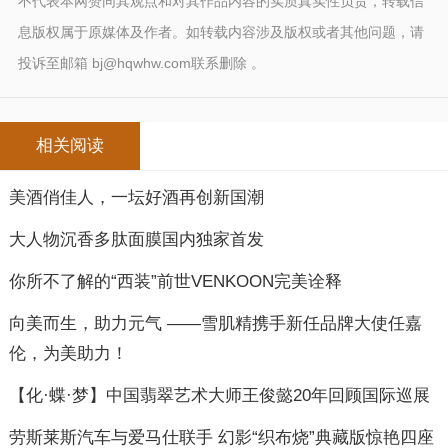
不代表本网赞同其观点和对其作品内容的实质真实性负责，转载信
息版权属于原媒体及作者。如转载内容涉及版权或者其他问题，请
投诉至邮箱 bj@hqwhw.com联系删除 。
相关阅读
美酒俏佳人，一坛好酒再创新国潮
大人物沉香多肽面膜国内独家首发
你所不了解的“西装”前世VENKOON完美诠释
向美而生，助力元气 ——雪肌精携手新任品牌大使任嘉
伦，为美助力！
【化·蝶·梦】中国翡翠艺术大师王俊懿20年回顾国际巡展
劳斯莱斯汽车与爱马仕联手 幻影“织布烧”典藏版惊艳四座