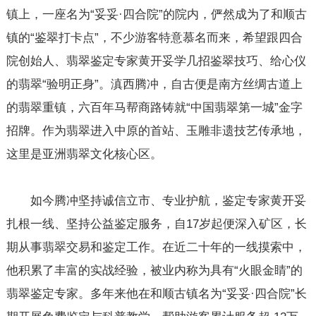
镇上，一座名为“妥妥·四合院”的院内，俨然成为了和顺古
镇的“鉴翠打卡点”，不少游客特意慕名而来，希望跟四合
院创始人、翡翠鉴定专家黄开妥学几招鉴翠技巧、给心仪
的翡翠“验明正身”。滇西腾冲，自古便是南方丝绸古道上
的翡翠重镇，六百年马帮商路铸就“中国翡翠第一城”金字
招牌。作为翡翠进入中原的首站、玉雕非遗技艺传承地，
这里是亚洲翡翠文化核心区。
如今腾冲坚持诚信立市、专业护航，鉴定专家黄开妥
扎根一线、坚持公益鉴定服务，自17岁起便深入矿区，长
期从事翡翠交易和鉴定工作。在近二十年的一线摸索中，
他积累了丰富的实战经验，被业内称为具有“火眼金睛”的
翡翠鉴定专家。多年来他在和顺古镇名为“妥妥·四合院”长