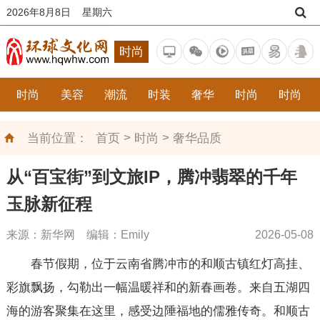
2026年8月8日 星期六
时尚
时尚
美容
潮流
时装
奢华
时尚
时尚
>
>
当前位置：
首页
时尚
奢华品质
从“百宝街”到文旅IP，腾冲翡翠的千年
玉脉新征程
来源：新华网 编辑：Emily
2026-05-08
春节假期，位于云南省腾冲市的和顺古镇红灯高挂、
彩旗飘扬，勾勒出一幅温暖祥和的新春画卷。来自五湖四
海的游客聚集在这里，感受边陲福地的儒雅传奇。和顺古