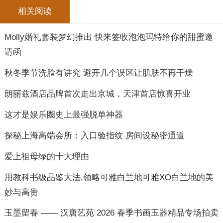
相关阅读
Molly婚礼套装梦幻推出 快来签收泡泡玛特给你的甜蜜邀
请函
秋冬季节洗脸有讲究 避开几个误区让肌肤不再干燥
朗丽兹酒店品牌首次走出京城，天津首店惊喜开业
这才是娱乐圈史上最强脱单神器
探秘上海高端会所：入口验指纹 房间设秘密通道
爱上祖母绿的十大理由
用教科书级品鉴大法,领略可雅白兰地可雅XO白兰地的美
妙与高贵
玉墨留春 —— 汉唐艺苑 2026 春季书画玉器精品专场拍卖