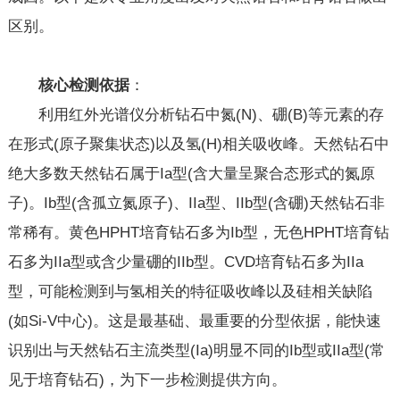
区别。
核心
检测
依据
：
利用红外光谱仪分析钻石中氮(N)、硼(B)等元素的存
在形式(原子聚集状态)以及氢(H)相关吸收峰。天然钻石中
绝大多数天然钻石属于Ia型(含大量呈聚合态形式的氮原
子)。Ib型(含孤立氮原子)、IIa型、IIb型(含硼)天然钻石非
常稀有。黄色HPHT培育钻石多为Ib型，无色HPHT培育钻
石多为IIa型或含少量硼的IIb型。CVD培育钻石多为IIa
型，可能检测到与氢相关的特征吸收峰以及硅相关缺陷
(如Si-V中心)。这是最基础、最重要的分型依据，能快速
识别出与天然钻石主流类型(Ia)明显不同的Ib型或IIa型(常
见于培育钻石)，为下一步检测提供方向。