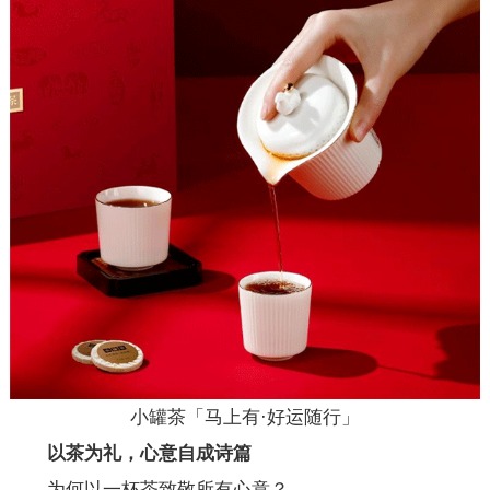
小罐茶「马上有·好运随行」
以茶为礼，心意自成诗篇
为何以一杯茶致敬所有心意？