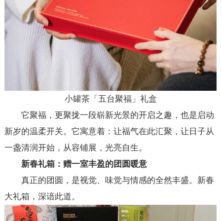
小罐茶「五台聚福」礼盒
它聚福，更聚拢一段崭新光景的开启之趣，也是启动
新岁的温柔开关。它寓意着：让福气在此汇聚，让日子从
一盏清润开始，从容铺展，光亮自生。
新春礼箱：赠一室丰盈的团圆暖意
真正的团圆，是视觉、味觉与情感的全然丰盛。新春
大礼箱，深谙此道。