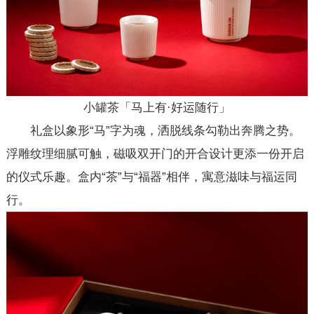
小罐茶「马上有·好运随行」
礼盒以象形“马”字为魂，洒脱线条勾勒出奔腾之势。
浮雕纹理细腻可触，磁吸双开门的开合设计更添一份开启
的仪式乐趣。盒内“茶”与“福器”相伴，寓意滋味与福运同
行。