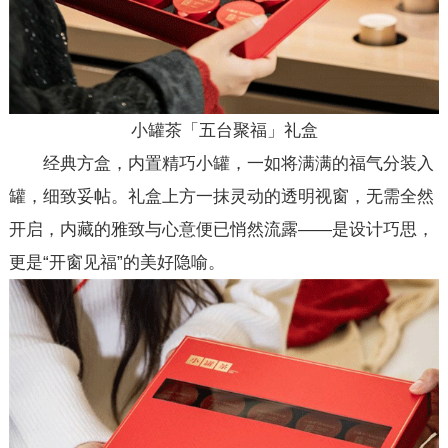
小罐茶「五台聚福」礼盒
经典方盒，内置精巧小罐，一如将满满的福气分装入
罐，细致妥帖。礼盒上方一抹灵动的透明视窗，无需全然
开启，内藏的雅致与心意便已悄然流露——是设计巧思，
更是“开窗见福”的美好隐喻。