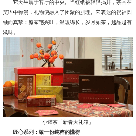
它天生属于客厅的中央。当红纸被轻轻揭开，茶香在
笑语中弥漫，礼物便融入了团聚的肌理。它表达的祝福圆
融而真挚：愿家宅兴旺，温暖绵长，岁月如茶，越品越有
滋味。
小罐茶「新春大礼箱」
匠心系列：敬一份纯粹的懂得