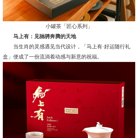
小罐茶「匠心系列」
马上有：见驰骋奔腾的天地
当生肖的灵感遇见当代设计，「马上有·好运随行礼
盒」便成了一份流淌着动感与新意的祝福。