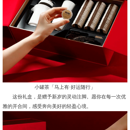
小罐茶「马上有·好运随行」
这份礼盒，是赠予新岁的灵动注脚。愿你在每一次优
雅的开合间，感受奔向美好的轻盈心境。