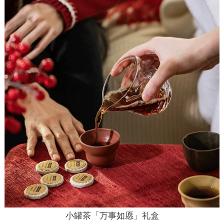
小罐茶「万事如愿」礼盒