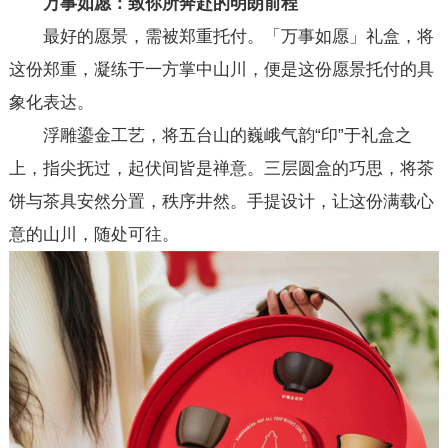
万事如愿：致你所奔赴的明朗前程
最好的愿景，需被郑重托付。「万事如愿」礼盒，将
这份郑重，凝练于一方掌中山川，便是这份愿景托付的具
象化表达。
浮雕鎏金工艺，将五台山的巍峨气韵“印”于礼盒之
上，指尖抚过，起伏间皆是禅意。三层圆盒的巧思，将茶
饼与茶具安然分置，秩序井然。手提设计，让这份满载心
意的山川，随处可往。