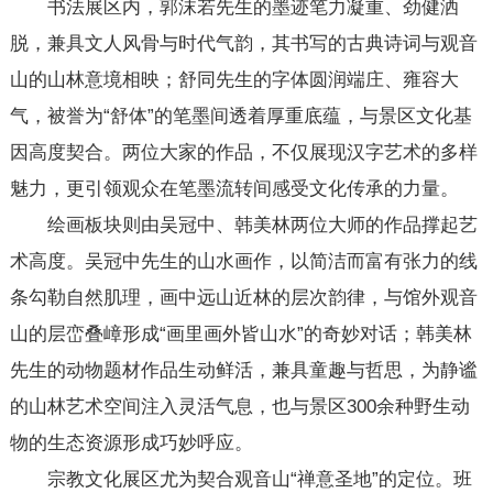
书法展区内，郭沫若先生的墨迹笔力凝重、劲健洒
脱，兼具文人风骨与时代气韵，其书写的古典诗词与观音
山的山林意境相映；舒同先生的字体圆润端庄、雍容大
气，被誉为“舒体”的笔墨间透着厚重底蕴，与景区文化基
因高度契合。两位大家的作品，不仅展现汉字艺术的多样
魅力，更引领观众在笔墨流转间感受文化传承的力量。
绘画板块则由吴冠中、韩美林两位大师的作品撑起艺
术高度。吴冠中先生的山水画作，以简洁而富有张力的线
条勾勒自然肌理，画中远山近林的层次韵律，与馆外观音
山的层峦叠嶂形成“画里画外皆山水”的奇妙对话；韩美林
先生的动物题材作品生动鲜活，兼具童趣与哲思，为静谧
的山林艺术空间注入灵活气息，也与景区300余种野生动
物的生态资源形成巧妙呼应。
宗教文化展区尤为契合观音山“禅意圣地”的定位。班