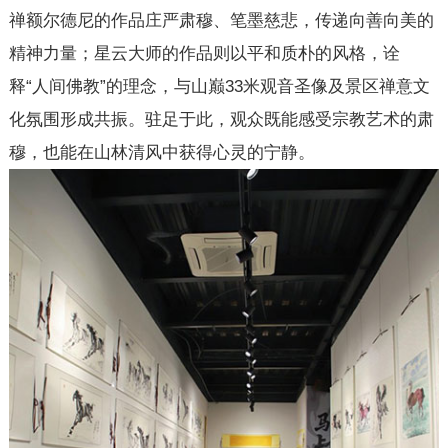
禅额尔德尼的作品庄严肃穆、笔墨慈悲，传递向善向美的
精神力量；星云大师的作品则以平和质朴的风格，诠
释“人间佛教”的理念，与山巅33米观音圣像及景区禅意文
化氛围形成共振。驻足于此，观众既能感受宗教艺术的肃
穆，也能在山林清风中获得心灵的宁静。