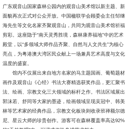
广东观音山国家森林公园内的观音山美术馆以新主题、新
面貌再次正式对公众开放。中国楹联学会顾委会主任邹继
海先生等文化名家齐聚观音山，共同为观音山美术馆祈福
剪彩。这座隐于“南天灵秀胜境，森林康养福地”中的艺术
殿堂，以“多领域大师作品齐聚、自然与人文共生”为核心
亮点，为粤港澳大湾区民众献上一场兼具艺术高度与文化
温度的盛宴。
馆内不仅展出来自地方名家的马主题国画、葡萄题材
画作及观音山《心经》书法大赛精选获奖作品，更汇聚书
法、绘画、宗教文化三大领域的标杆之作。书法区域展出
郭沫若、舒同等大家的墨迹，绘画领域呈现吴冠中、韩美
林等艺术家的经典作品，宗教文化板块则收录班禅额尔德
尼、星云大师的珍贵创作。游客可在森林覆盖率高达92%