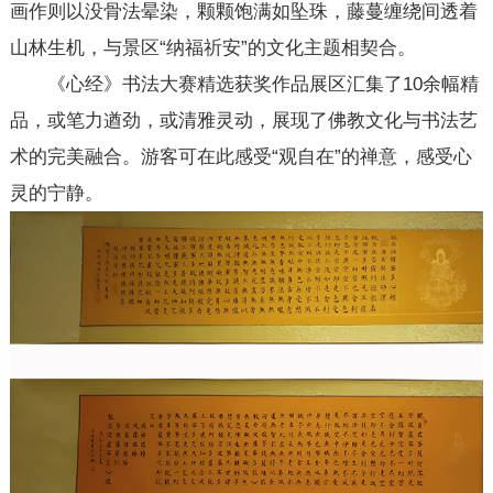
画作则以没骨法晕染，颗颗饱满如坠珠，藤蔓缠绕间透着
山林生机，与景区“纳福祈安”的文化主题相契合。
《心经》书法大赛精选获奖作品展区汇集了10余幅精
品，或笔力遒劲，或清雅灵动，展现了佛教文化与书法艺
术的完美融合。游客可在此感受“观自在”的禅意，感受心
灵的宁静。