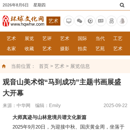
2026年8月6日 星期四
艺术
艺术
展览
艺评
艺术
国际
当代
工艺
名家
收藏
艺术
摄影
拍卖
艺苑
艺术
>
>
当前位置：
首页
艺术
展览信息
观音山美术馆“马到成功”主题书画展盛
大开幕
来源：中华网 编辑：Emily
2025-09-22
大师真迹与山林意境共谱文化新篇
2025年9月20日，为迎接中秋、国庆黄金周，坐落于