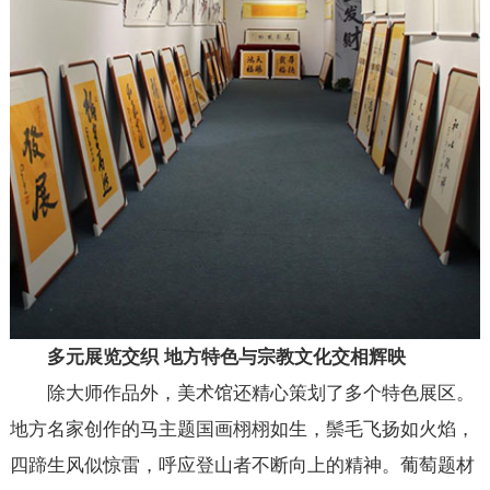
多元展览
交织
地方特色与宗教文化交相辉映
除大师作品外，美术馆还精心策划了多个特色展区。
地方名家创作的马主题国画栩栩如生，鬃毛飞扬如火焰，
四蹄生风似惊雷，呼应登山者不断向上的精神。葡萄题材