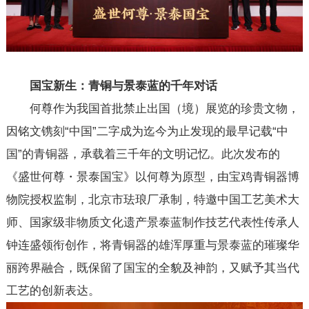
国宝新生：青铜与景泰蓝的千年对话
何尊作为我国首批禁止出国（境）展览的珍贵文物，
因铭文镌刻“中国”二字成为迄今为止发现的最早记载“中
国”的青铜器，承载着三千年的文明记忆。此次发布的
《盛世何尊・景泰国宝》以何尊为原型，由宝鸡青铜器博
物院授权监制，北京市珐琅厂承制，特邀中国工艺美术大
师、国家级非物质文化遗产景泰蓝制作技艺代表性传承人
钟连盛领衔创作，将青铜器的雄浑厚重与景泰蓝的璀璨华
丽跨界融合，既保留了国宝的全貌及神韵，又赋予其当代
工艺的创新表达。