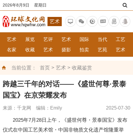
2026年8月9日 星期日
艺术
艺术
展览
艺评
艺术
国际
当代
工艺
名家
收藏
艺术
摄影
拍卖
艺苑
艺术
>
>
当前位置：
首页
艺术
收藏鉴赏
跨越三千年的对话——《盛世何尊·景泰
国宝》在京荣耀发布
来源：千龙网 编辑：Emily
2025-07-30
2025年7月28日上午，《盛世何尊・景泰国宝》发布
仪式在中国工艺美术馆・中国非物质文化遗产馆隆重举