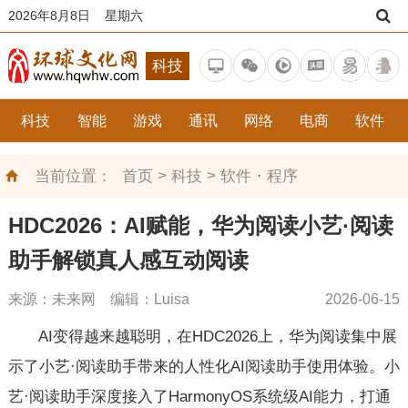
2026年8月8日 星期六
科技
科技
智能
游戏
通讯
网络
电商
软件
>
>
当前位置：
首页
科技
软件・程序
HDC2026：AI赋能，华为阅读小艺·阅读
助手解锁真人感互动阅读
来源：未来网 编辑：Luisa
2026-06-15
AI变得越来越聪明，在HDC2026上，华为阅读集中展
示了小艺·阅读助手带来的人性化AI阅读助手使用体验。小
艺·阅读助手深度接入了HarmonyOS系统级AI能力，打通