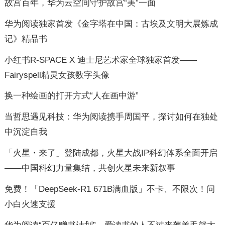
故宫百年，华为云空间守护故宫“美”一面
华为阅读独家首发《金字塔在中国：古埃及文明大展炼成
记》精品书
小红书R-SPACE X 迪士尼艺术家全球独家首发——
Fairyspell精灵女孩数字头像
换一种绘画的打开方式“人在画中游”
当哲思遇见科技：华为阅读携手周国平，探讨如何在独处
中沉淀自我
「火星・来了」登陆成都，火星大战IP科幻体系全面开启
——中国科幻力量集结，共创火星未来新叙事
免费！「DeepSeek-R1 671B满血版」不卡、不限次！问
小白火速支援