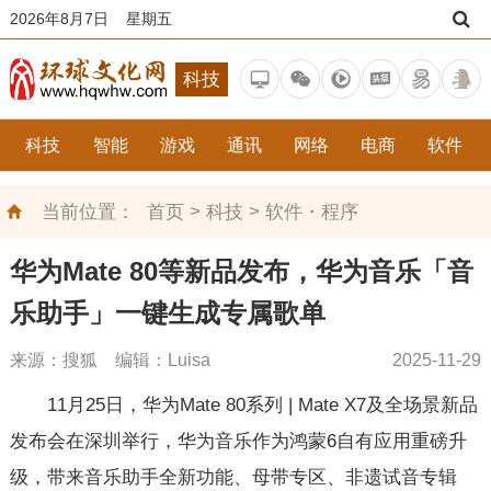
2026年8月7日 星期五
科技
科技
智能
游戏
通讯
网络
电商
软件
>
>
当前位置：
首页
科技
软件・程序
华为Mate 80等新品发布，华为音乐「音
乐助手」一键生成专属歌单
来源：搜狐 编辑：Luisa
2025-11-29
11月25日，华为Mate 80系列 | Mate X7及全场景新品
发布会在深圳举行，华为音乐作为鸿蒙6自有应用重磅升
级，带来音乐助手全新功能、母带专区、非遗试音专辑