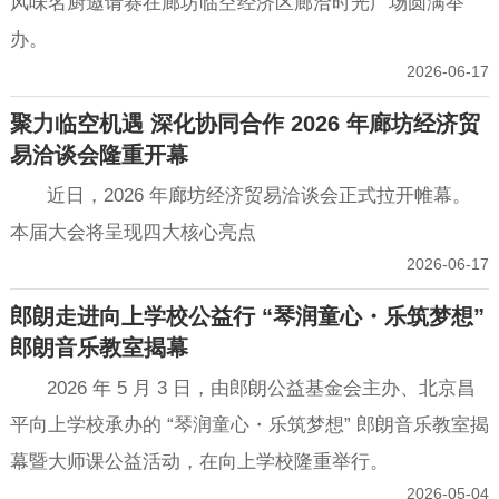
风味名厨邀请赛在廊坊临空经济区廊洽时光广场圆满举
办。
2026-06-17
聚力临空机遇 深化协同合作 2026 年廊坊经济贸
易洽谈会隆重开幕
近日，2026 年廊坊经济贸易洽谈会正式拉开帷幕。
本届大会将呈现四大核心亮点
2026-06-17
郎朗走进向上学校公益行 “琴润童心・乐筑梦想”
郎朗音乐教室揭幕
2026 年 5 月 3 日，由郎朗公益基金会主办、北京昌
平向上学校承办的 “琴润童心・乐筑梦想” 郎朗音乐教室揭
幕暨大师课公益活动，在向上学校隆重举行。
2026-05-04