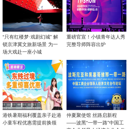
“只有红楼梦·戏剧幻城” 解
重磅官宣！小镇青年达人秀
锁京津冀文旅新场景 为一
完整导师阵容出炉
场大戏赴一座小城
港铁暑期福利覆盖亲子赴港
仲夏聚使馆 丝路启新程
小童车程优惠需提前换领
——波黑“一带一路”中国工