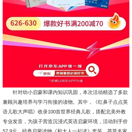
针对幼小启蒙和课内知识巩固，本次活动精选了多款
兼顾兴趣培养与学习衔接的读物。其中，《红鼻子点点英
语儿歌大声唱》收录100首世界经典儿歌，搭配北美外教
专业发音，为孩子营造沉浸式英语启蒙环境，活动到手价
57.9元。经典启蒙读物《和大人一起读》套装，荟萃名家