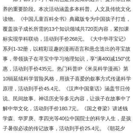
养的重要阶段。本次活动涵盖多本科普、人文及传统文化
读物。《中国儿童百科全书》典藏版专为中国孩子打造，
覆盖孩子成长所需的13个知识领域共720页内容，紧扣课
标实现学科联动，活动到手价268元。《大中华寻宝记》
系列1-32册，以精彩逗趣的漫画语言和悬念迭出的寻宝故
事，带领孩子在寻宝中学习地理知识，享“满400减150”优
惠，活动到手价435元。热门科普IP《米吴科学漫画》第
10辑延续科学冒险风格，用孩子喜爱的叙事方式传递科学
原理，活动到手价45.4元。《汉声中国童话》涵盖节日传
说、民间故事、神话历史等多元内容，让孩子在故事中了
解中华文化，活动到手价180.7元。《国之脊梁》讲述钱
学森、华罗庚、李四光等40位中国院士的科学人生，是孩
子暑假必读的传记故事，活动到手价25.4元。《朝花夕