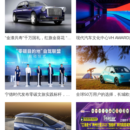
“金漆共寿”千万国礼，红旗金葵花 “兰亭雅韵”背后的大国匠心
宁德时代发布零碳文旅实践标杆，以“四化”方案赋能景区绿色转型