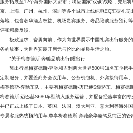
服务拓展至12个海外国际大都市；响应国家“双碳”战略，先后将
京、上海、广州、杭州、深圳等多个城市上线纯电EQ车型礼宾
落地，包含奢华酒店权益、机场贵宾服务、奢品陪购服务预订
评和积极反馈。
极致追求，奋勇向前，作为向世界展示中国礼宾出行服务的
务的故事，为世界宾朋开启无与伦比的品质生活之旅。
*关于梅赛德斯-奔驰品质出行|耀出行
耀出行是梅赛德斯-奔驰和吉利两大世界500强知名车企携手
定制服务，并覆盖商务会议用车、公务机包机、外宾接待用车
梅赛德斯-奔驰车队，主要有梅赛德斯-迈巴赫S级轿车、梅赛德
梅赛德斯-迈巴赫S680车型纳入服务运营，并配备经验丰富的
并已正式上线了日本、英国、法国、澳大利亚、意大利等海外国家
专属客服热线预约用车,尊享梅赛德斯-奔驰豪华座驾及纯正的