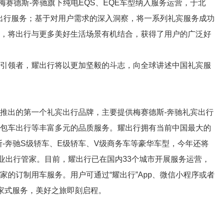
梅赛德斯-奔驰旗下纯电EQS、EQE车型纳入服务运营，于北
出行服务；基于对用户需求的深入洞察，将一系列礼宾服务成功
等，将出行与更多美好生活场景有机结合，获得了用户的广泛好
引领者，耀出行将以更加坚毅的斗志，向全球讲述中国礼宾服
推出的第一个礼宾出行品牌，主要提供梅赛德斯-奔驰礼宾出行
、包车出行等丰富多元的品质服务。耀出行拥有当前中国最大的
斯-奔驰S级轿车、E级轿车、V级商务车等豪华车型，今年还将
专业出行管家。目前，耀出行已在国内33个城市开展服务运营，
的订制用车服务。用户可通过“耀出行”App、微信小程序或者
管家式服务，美好之旅即刻启程。