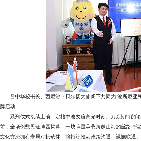
吕中华秘书长、西尼沙・贝尔扬大使阁下共同为“波斯尼亚和
牌启动
系列仪式接续上演，定格中波友谊高光时刻。万众期待的论
前，全场倒数见证牌匾揭幕。一块牌匾承载跨越山海的丝路情
文化交流拥有专属对接载体，将持续推动政策沟通、设施联通、