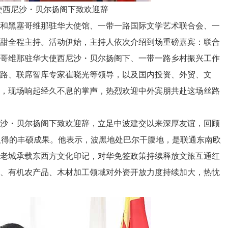
使西尼沙・贝尔扬阁下致欢迎辞
和黑塞哥维那驻华大使馆、一带一路国际文学艺术联合会、一
炜甜全程主持。活动伊始，主持人依次介绍到场重磅嘉宾：联合
塞哥维那驻华大使西尼沙・贝尔扬阁下、一带一路乡村振兴工作
路、联席智库专家崔晓光等领导，以及国内投资、外贸、文
表，现场响起经久不息的掌声，热烈欢迎中外宾朋共赴这场丝路
沙・贝尔扬阁下致欢迎辞，立足中波建交以来深厚友谊，回顾
 取得的丰硕成果。他表示，波黑地处巴尔干腹地，是联通东南欧
窝老城承载东西方文化印记，对华免签政策持续释放文旅互通红
程、有机农产品、木材加工领域对外资开放力度持续加大，热忱