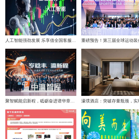
人工智能强劲发展 乐享借全国客服电话-智能AI客服辅助客户需求
聚智赋能启新程，砥砺奋进谱华章——中瀛智库五周年庆典圆满举行