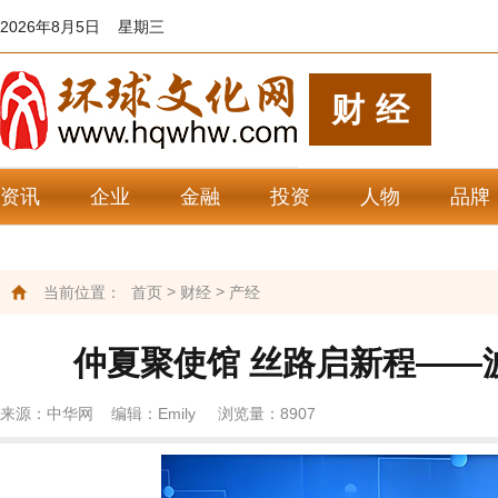
2026年8月5日 星期三
财经
资讯
企业
金融
投资
人物
品牌
>
>
当前位置：
首页
财经
产经
仲夏聚使馆 丝路启新程——
来源：中华网 编辑：Emily 浏览量：
8907