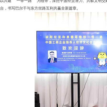
以共建 “一带一路” 为纽带，深挖中波经贸潜力、共叙文明
台，书写巴尔干与东方丝路互利共赢全新篇章。