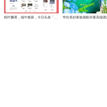
粽叶飘香，端午焕新，今日头条「端午纳福」，以15亿曝光助推品牌增长