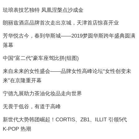
珐琅表技艺独特 凤凰涅槃点沙成金
朗丽兹酒店品牌首次走出京城，天津首店惊喜开业
芳华悦古今，春到华斯城——2019梦圆华斯跨年盛典圆满
落幕
中国“富二代”豪车座驾比拼(组图)
来自未来的女性盛会——品牌女性高峰论坛“女性创变未
来”在京隆重开幕
宁德九展助力茶油化妆品走向世界
无畏于低谷，有道于高峰
新世代大势韩团崛起！CORTIS、ZB1、ILLIT 引领5代
K‑POP 热潮