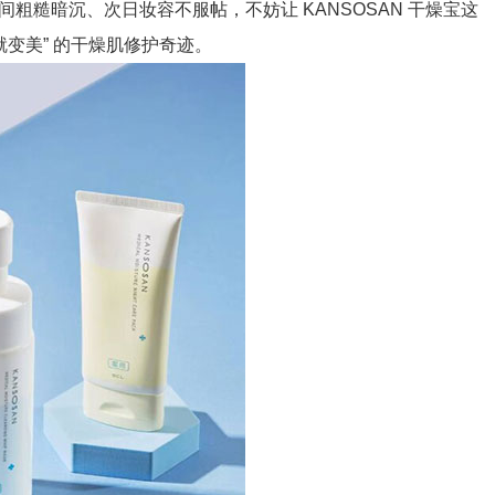
粗糙暗沉、次日妆容不服帖，不妨让 KANSOSAN 干燥宝这
就变美” 的干燥肌修护奇迹。