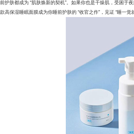
前护肤都成为 “肌肤焕新的契机”。如果你也是干燥肌，受困于夜间
款高保湿睡眠面膜成为你睡前护肤的 “收官之作”，见证 “睡一觉