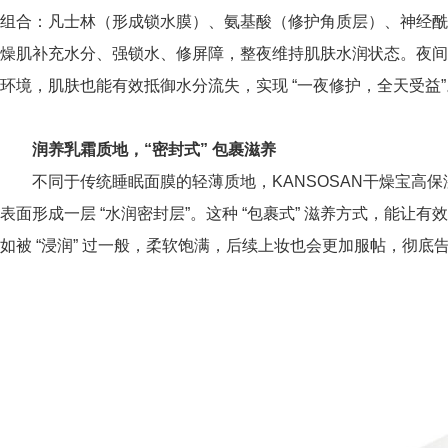
组合：凡士林（形成锁水膜）、氨基酸（修护角质层）、神经酰
燥肌补充水分、强锁水、修屏障，整夜维持肌肤水润状态。夜
环境，肌肤也能有效抵御水分流失，实现 “一夜修护，全天受益”
润养乳霜质地，“密封式”
包裹滋养
不同于传统睡眠面膜的轻薄质地，KANSOSAN干燥宝高保
表面形成一层 “水润密封层”。这种 “包裹式” 滋养方式，能
如被 “浸润” 过一般，柔软饱满，后续上妆也会更加服帖，彻底告别