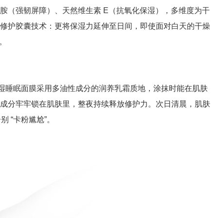
胺（强韧屏障）、天然维生素 E（抗氧化保湿），多维度为干
间修护胶囊技术：更将保湿力延伸至日间，即使面对白天的干燥
。
湿睡眠面膜采用多油性成分的润养乳霜质地，涂抹时能在肌肤
让有效成分牢牢锁在肌肤里，整夜持续释放修护力。次日清晨，肌肤
 “卡粉尴尬”。