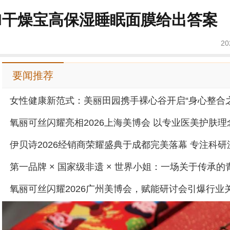
AN干燥宝高保湿睡眠面膜给出答案
20
要闻推荐
女性健康新范式：美丽田园携手裸心谷开启“身心整合之
氧丽可丝闪耀2026广州美博会，赋能研讨会引爆行业