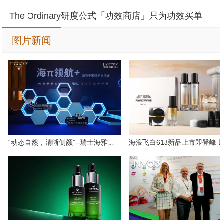
The Ordinary研度公式「功效商店」只为功效买单
图片新闻
“动态自然，清晰侧颜”--瑞士海雅美旗下品牌海维纳斯®海π™国际专家顾问齐聚大湾区，共探颌部注射标准！