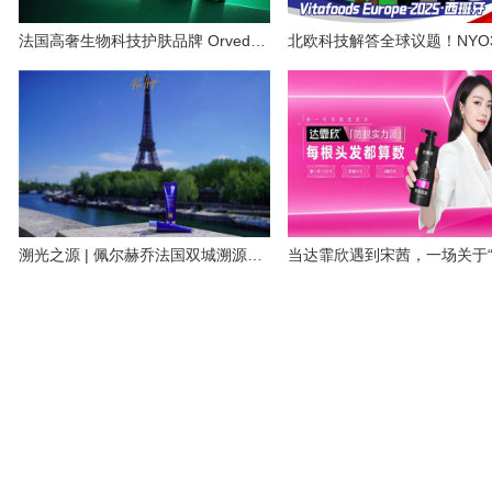
法国高奢生物科技护肤品牌 Orveda奥薇达奢养盈润手护套装重磅上市 臻启手部护理新纪元
溯光之源 | 佩尔赫乔法国双城溯源之旅收官，见证法式焕肤哲学