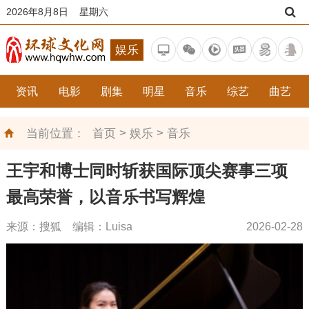
2026年8月8日 星期六
娱乐
资讯
电影
剧集
明星
音乐
综艺
曲艺
>
>
当前位置：
首页
娱乐
音乐
王宇和博士同时斩获国际顶尖赛事三项
最高荣誉，以音乐书写辉煌
来源：搜狐 编辑：Luisa
2026-02-28