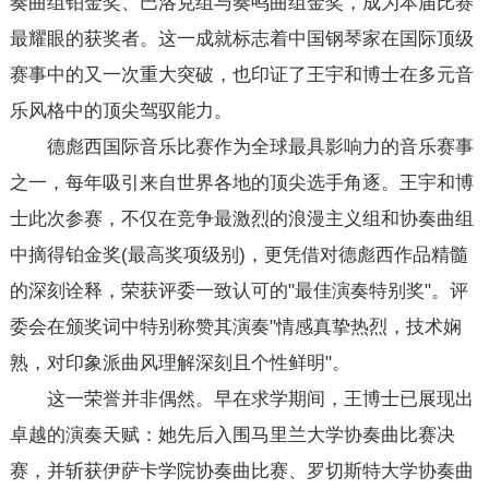
奏曲组铂金奖、巴洛克组与奏鸣曲组金奖，成为本届比赛
最耀眼的获奖者。这一成就标志着中国钢琴家在国际顶级
赛事中的又一次重大突破，也印证了王宇和博士在多元音
乐风格中的顶尖驾驭能力。
德彪西国际音乐比赛作为全球最具影响力的音乐赛事
之一，每年吸引来自世界各地的顶尖选手角逐。王宇和博
士此次参赛，不仅在竞争最激烈的浪漫主义组和协奏曲组
中摘得铂金奖(最高奖项级别)，更凭借对德彪西作品精髓
的深刻诠释，荣获评委一致认可的"最佳演奏特别奖"。评
委会在颁奖词中特别称赞其演奏"情感真挚热烈，技术娴
熟，对印象派曲风理解深刻且个性鲜明"。
这一荣誉并非偶然。早在求学期间，王博士已展现出
卓越的演奏天赋：她先后入围马里兰大学协奏曲比赛决
赛，并斩获伊萨卡学院协奏曲比赛、罗切斯特大学协奏曲