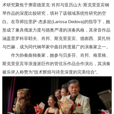
术研究聚焦于弗雷德里克·肖邦与亚历山大·斯克里亚宾钢
琴作品的深度比较研究，填补了该领域系统性研究的空
白。在导师拉里萨·杰多娃(Larissa Dedova)的指导下，她
形成了兼具俄派力度与德奥严谨的演奏风格，其录音作品
涵盖普罗科菲耶夫、肖邦、斯克里亚宾、德彪西、莫扎特
与巴赫，成为同代钢琴家中曲目跨度最广的演奏家之一。
作为协奏曲独奏家，她参与贝多芬、肖邦、格里格、
斯克里亚宾等浪漫派巨作的管弦乐作品合作演出，其演奏
被乐评人称赞为"技术辉煌与诗意深度的完美结合"。