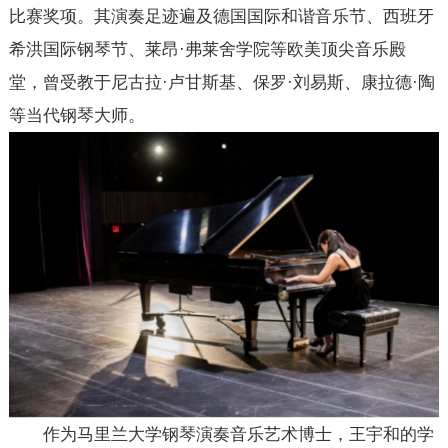
比赛奖项。其演奏足迹遍及德国国际和谐音乐节、西班牙
希洪国际钢琴节、莱昂·弗莱舍学院等欧美顶尖音乐殿
堂，曾受教于尼古拉·卢甘斯基、保罗·刘易斯、康拉德·陶
等当代钢琴大师。
作为马里兰大学钢琴演奏音乐艺术博士，王宇和的学