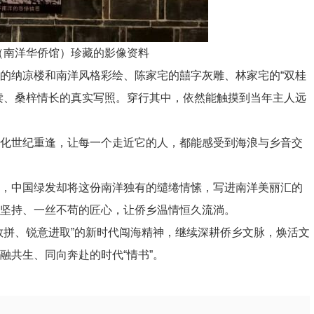
（南洋华侨馆）珍藏的影像资料
纳凉楼和南洋风格彩绘、陈家宅的囍字灰雕、林家宅的“双桂
读、桑梓情长的真实写照。穿行其中，依然能触摸到当年主人远
化世纪重逢，让每一个走近它的人，都能感受到海浪与乡音交
，中国绿发却将这份南洋独有的缱绻情愫，写进南洋美丽汇的
坚持、一丝不苟的匠心，让侨乡温情恒久流淌。
拼、锐意进取”的新时代闯海精神，继续深耕侨乡文脉，焕活文
融共生、同向奔赴的时代“情书”。