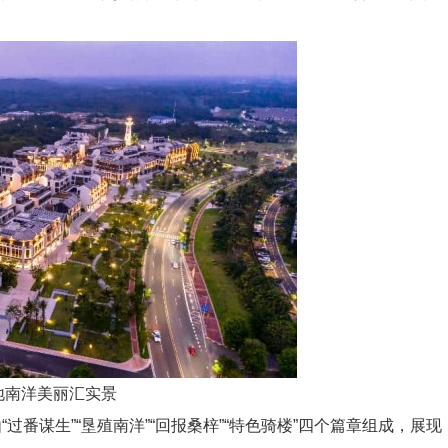
地南洋美丽汇实景
谋生”“垦殖南洋”“回报桑梓”“特色骑楼”四个篇章组成，展现