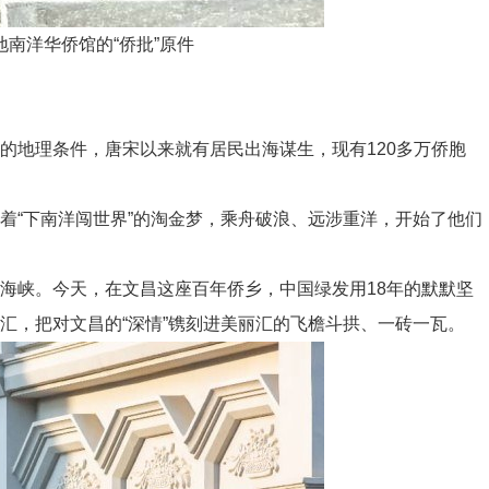
南洋华侨馆的“侨批”原件
地理条件，唐宋以来就有居民出海谋生，现有120多万侨胞
“下南洋闯世界”的淘金梦，乘舟破浪、远涉重洋，开始了他们
海峡。今天，在文昌这座百年侨乡，中国绿发用18年的默默坚
汇，把对文昌的“深情”镌刻进美丽汇的飞檐斗拱、一砖一瓦。