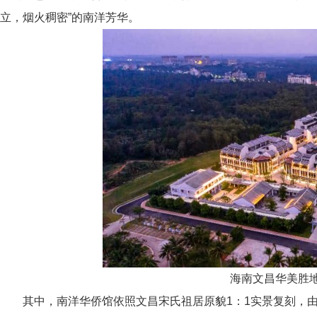
立，烟火稠密”的南洋芳华。
海南文昌华美胜
其中，南洋华侨馆依照文昌宋氏祖居原貌1：1实景复刻，由“过番