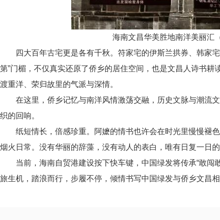
海南文昌华美胜地南洋美丽汇
四大百年古宅更是各有千秋。符家宅的伊斯兰拱券、韩家宅的
第”门楣，不仅真实还原了侨乡的居住空间，也是文昌人诗书耕
渡重洋、荣归故里的气派与深情。
在这里，侨乡记忆与南洋风情激荡交融，历史文脉与潮流文
织的回响。
纸短情长，倍感珍重。阿嬷的情书也许会在时光里慢慢褪色
烟火日常。没有华丽的辞藻，没有动人的表白，唯有日复一日的
当前，海南自贸港建设按下快车键，中国绿发将传承“敢闯敢
旅生机，踏浪而行，步履不停，倾情书写中国绿发与侨乡文昌相