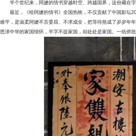
半个世纪来，阿嬷的情书穿越时空、跨越国界，这份藏在字
最近，《给阿
嬷
的情书》全国热映，不仅贡献了中国影坛2
难平，是淑柔阿
嬷
不言委屈、不求成全，把等待熬成了岁岁年年
恩泽中华的家国情怀，半字不提家国，却处处是家国。一纸侨批