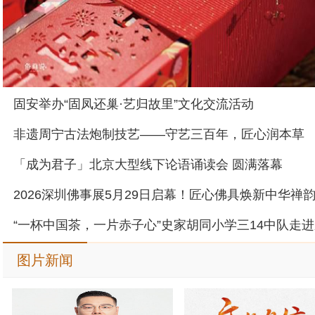
固安举办“固凤还巢·艺归故里”文化交流活动
非遗周宁古法炮制技艺——守艺三百年，匠心润本草
「成为君子」北京大型线下论语诵读会 圆满落幕
2026深圳佛事展5月29日启幕！匠心佛具焕新中华禅
图片新闻