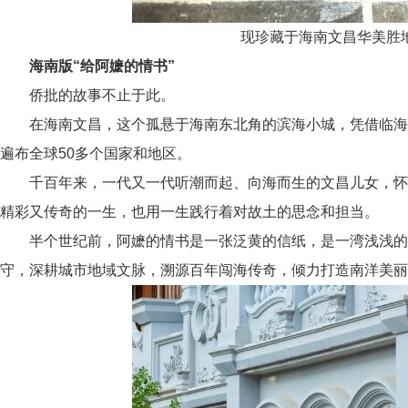
现珍藏于海南文昌华美胜地
海南版“给阿
嬷
的情书”
侨批的故事不止于此。
在海南文昌，这个孤悬于海南东北角的滨海小城，凭借临海的
遍布全球50多个国家和地区。
千百年来，一代又一代听潮而起、向海而生的文昌儿女，怀着
精彩又传奇的一生，也用一生践行着对故土的思念和担当。
半个世纪前，阿
嬷
的情书是一张泛黄的信纸，是一湾浅浅的
守，深耕城市地域文脉，溯源百年闯海传奇，倾力打造南洋美丽