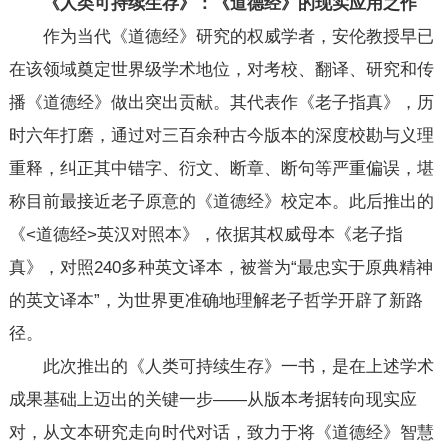
《人类可持续生存》
：
《道德经》
的
现实应用之作
作为当代《道德经》研究的权威学者，安伦教授早已
在该领域奠定世界级学术地位，对考校、翻译、研究和传
播《道德经》做出突出贡献。其代表作《老子指真》，历
时六年打磨，通过对三百余种古今版本的深度校勘与义理
重释，纠正其中错字、衍文、断章、断句等严重偏误，堪
称目前最接近老子原意的《道德经》校定本。此后推出的
《<道德经>英汉对照本》，依据其权威母本《老子指
真》，对照240多种英文译本，被誉为“最忠实于原典精神
的英文译本”，为世界更准确地理解老子哲学开辟了新路
径。
此次推出的《人类可持续生存》一书，是在上述学术
成果基础上迈出的关键一步——从版本考据转向现实应
对，从文本研究走向时代对话，致力于将《道德经》智慧