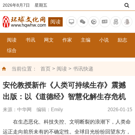
2026年8月7日 星期五
阅读
阅读
书讯
网文
作家
主编
小说
励志
综合
>
>
当前位置：
首页
阅读
书讯快递
安伦教授新作《人类可持续生存》震撼
出版：以《道德经》智慧化解生存危机
来源：中华网 编辑：Emily
2026-01-15
在生态恶化、科技失控、文明断裂的浪潮下，人类命
运正走向前所未有的不确定性。全球目光纷纷回望东方，