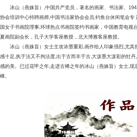
冰山（燕姝旨）,中国共产党员，著名的画家、书法家。1945
协会培训中心特聘画师,中国书法家协会会员,钓鱼台休闲笔会专 
国女子书画院理事,环球热点书画院签约书画家，中国教育电视
夏画院副会长，孔子大学客座教授，北大博雅客座教授。
冰山（燕姝旨）女士主攻浓墨重彩,画作给人印象强烈,尤其擅
感十足,执于法又不拘法度,出于古而丰于古,大泼墨大泼彩的牡丹
感的美。已过花甲之年,走进古稀之年的冰山（燕姝旨）女士,现
峰。