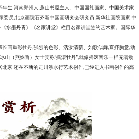
年生,河南郑州人,燕山书屋主人。中国国礼画家、中国美术家
家委员,北京画院石齐新中国画研究会研究员,新华社画院画家,中
台《水墨丹青》《名家讲堂》栏目名家讲堂签约艺术家。国际华
长画重彩牡丹,强烈的色彩、活泼清新、如歌似舞,直抒胸意,动
,冰山（燕姝旨）女士笑称“摇滚牡丹”,就像摇滚音乐一样充满动
居北京,还在不断的走川涉水行艺术创作,已经进入书画创作的高