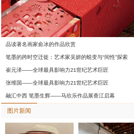
品读著名画家俞冰的作品欣赏
笔墨的跨时空迁徙：艺术家吴妍的蜕变与“间性”探索
崔元泽——全球最具影响力21世纪艺术巨匠
张维国——全球最具影响力21世纪艺术巨匠
融汇中西 笔墨生辉——马欣乐作品展香江启幕
图片新闻