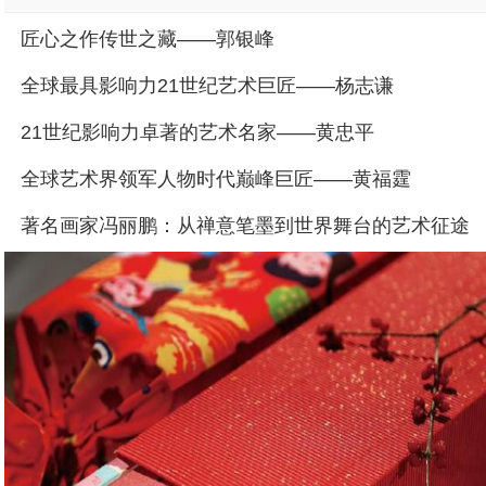
匠心之作传世之藏——郭银峰
全球最具影响力21世纪艺术巨匠——杨志谦
21世纪影响力卓著的艺术名家——黄忠平
全球艺术界领军人物时代巅峰巨匠——黄福霆
著名画家冯丽鹏：从禅意笔墨到世界舞台的艺术征途